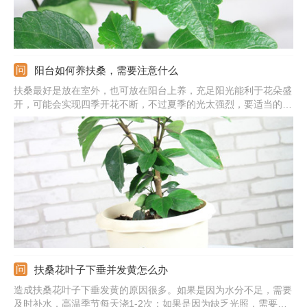
阳台如何养扶桑，需要注意什么
扶桑最好是放在室外，也可放在阳台上养，充足阳光能利于花朵盛
开，可能会实现四季开花不断，不过夏季的光太强烈，要适当的遮
荫。它耐不住干旱，生长期保持盆土湿润，土表层发干后立即浇
水。生长期隔10-15天施次肥。温度在15到25度之间生长良好，夏
季要降温，冬季保持在8度以上。
扶桑花叶子下垂并发黄怎么办
造成扶桑花叶子下垂发黄的原因很多。如果是因为水分不足，需要
及时补水，高温季节每天浇1-2次；如果是因为缺乏光照，需要把