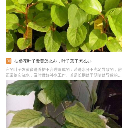
法：在5-6月份剪取一段枝条，留下顶部的1-2片叶子，插进土里适
当喷水就好了。
扶桑花叶子发黄怎么办，叶子蔫了怎么办
它的叶子发黄多是养护不合理造成的：若是水分不充足导致的，需
正常给它浇水，及时做好补水工作。若是长期处于阴暗处导致的，
需搬到阳光充足的位置，一段时间后就会好转了。如果叶子蔫了，
那就是缺水、晒伤导致的，要根据原因改变养护方法。