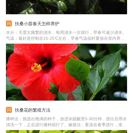
扶桑小苗春天怎样养护
水分：无需太频繁的浇水，每周浇水一次就行，早春可减少浇水。
气温：最好是控制在15-25℃左右，早春气温低时要放在室内养。
光照：应保证有充足的太阳光，可以将其放在阳光底下养护。通
风：要确保室内的通风性，在室内养时要注意多开窗。
扶桑花的繁殖方法
播种法：挑选出饱满的种子，放进浓硫酸里5-30分钟，捞出后用水
清洗一下，之后进行播种就行了。嫁接法：要选在春季进行，准备
好健壮的插穗和砧木，可以用靠接、劈接、切接的方法繁殖。扦插