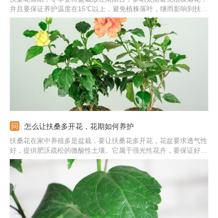
并且要保证养护温度在15℃以上，避免植株落叶，继而影响到扶桑
花以后的生长发育和开花。冬季温度低，浇水就不能太勤，最好等
土接近干透再浇水，也不要施肥，避免植株发生肥害，除非养在暖
气房，可以少量施加淡淡的肥水。
怎么让扶桑多开花，花期如何养护
扶桑花在家中养殖多是盆栽，要让扶桑花多开花，花盆要求透气性
好，提供肥沃疏松的微酸性土壤。它属于强光性花卉，要保证好光
照，生长需提供阳光充足的环境。注意好水肥管理，扶桑花喜欢生
长在湿润的环境中，给水需及时，浇水保证浇透，开花前给予充足
的养分。还需适当对植株修剪，去除掉多余的芽，适当剪除过密的
枝条。