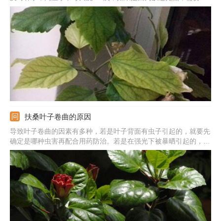
它放到向阳处；如果是因为缺少养分，需要在生长期和花期施肥；
如果是因为虫害，需要用蚜螨杀灭虫，并放到通风光照良好的地
方，避免虫害复发。
扶桑叶子卷曲的原因
导致叶子卷曲的因素有多种，若是叶子背面有虫子引起的，就要先
确定是哪种虫害再配合用药防治。若是在强光下被暴晒引起的，就
转移到光照弱的地方，天气炎热时要合理的降温。若是施肥过量或
施浓肥造成的，就多浇水冲洗掉余肥。