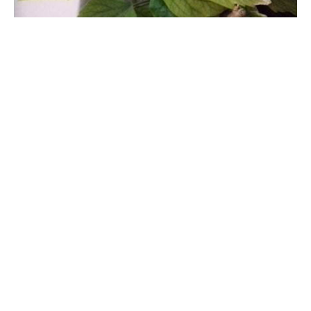
扶桑怎么养
扶桑种植的培养土，可选择一些较为透气的，并且兼备排水效果，
还可在里面添加一些沙子或碎石。可以始终给它营造一种相对湿润
的环境，但是水量施加不能过量。生长期差不多一个月施加一次肥
料，旺盛的话可以再缩短周期。每天给的光一定要充足，还要保证
通风。
Copyright © 2013-2019 huabaike.com
All right reserved. 花百科 版权所有
鲁ICP备13030995号 鲁公网安备 37021202000103号