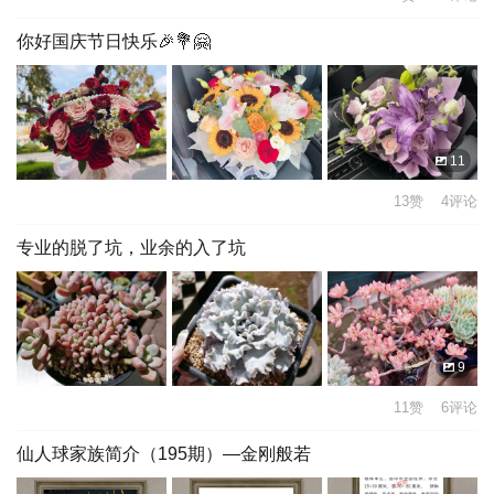
你好国庆节日快乐🎉💐🤗
11
13赞 4评论
专业的脱了坑，业余的入了坑
9
11赞 6评论
仙人球家族简介（195期）—金刚般若