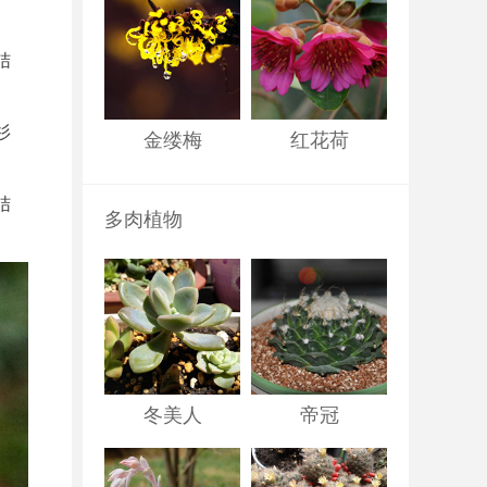
结
杉
金缕梅
红花荷
结
多肉植物
冬美人
帝冠