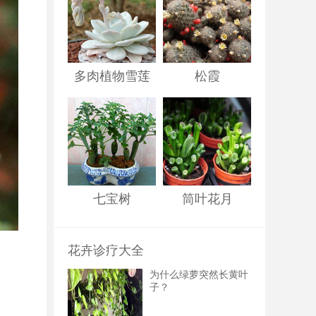
多肉植物雪莲
松霞
七宝树
筒叶花月
花卉诊疗大全
为什么绿萝突然长黄叶
子？