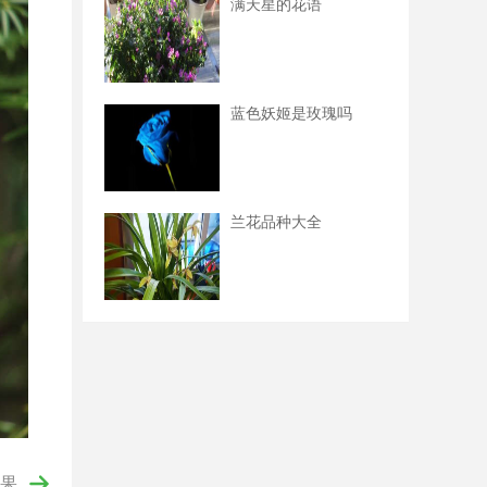
满天星的花语
蓝色妖姬是玫瑰吗
兰花品种大全
果