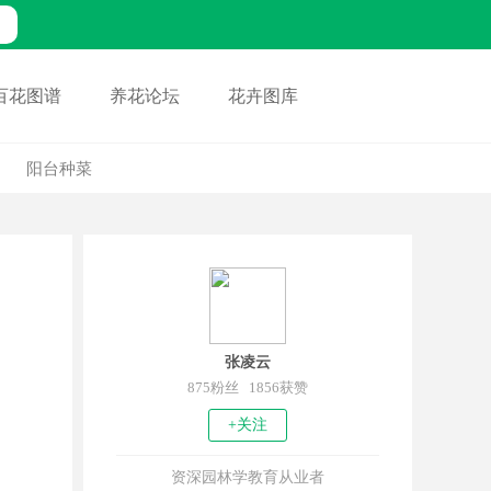
百花图谱
养花论坛
花卉图库
阳台种菜
张凌云
875粉丝 1856获赞
+关注
资深园林学教育从业者