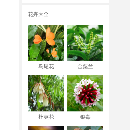
花卉大全
鸟尾花
金粟兰
杜英花
狼毒