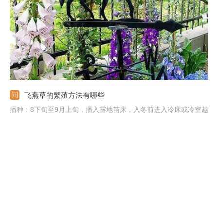
飞燕草的繁殖方法有哪些
播种：8下旬至9月上旬，播入露地苗床，入冬前进入冷床或冷室越
冬，春暖定植。播种后保持土壤湿润，覆草，出苗后揭去覆盖物。
扦插：春季新枝长出15cm以上时切取插条，插入沙土中，2-3天之
后可适当浇水。分株：春秋新芽长至15－18cm时分株，生根后移
栽，也可于花后取基部的新枝扦插。