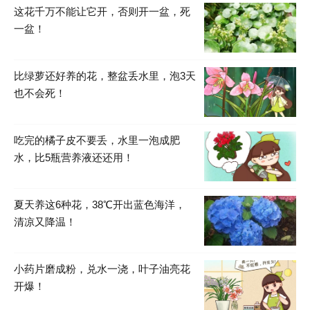
这花千万不能让它开，否则开一盆，死
一盆！
比绿萝还好养的花，整盆丢水里，泡3天
也不会死！
吃完的橘子皮不要丢，水里一泡成肥
水，比5瓶营养液还还用！
夏天养这6种花，38℃开出蓝色海洋，
清凉又降温！
小药片磨成粉，兑水一浇，叶子油亮花
开爆！