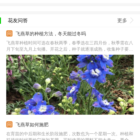
花友问答
更多
飞燕草的种植方法，冬天能过冬吗
飞燕草种植时间可选在春秋两季，春季选在三四月份，秋季需在八
月下旬至九月上旬播。开花之后，种子就逐渐成熟，收集种子要提
早，从中挑选出颗粒饱满、健康充实的种子，然后放在阳光下晒
干。准备好用来播撒的土壤，将种子均匀的播撒下去，保持一定的
间距，温度维持在适宜范围内，等待种子萌芽生长。
飞燕草如何施肥
在育苗的中后期和生长阶段施肥，次数也为一个星期一次。种植和