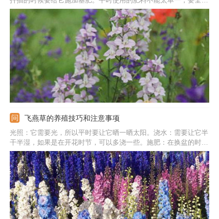
扦插的时候要给它施加基肥。平时使用的肥料不能太单一，要全面
丰富，可以使用专用的肥料，它能为植物提供各种肥料，而且花朵
的质量也比较好。
飞燕草的养殖技巧和注意事项
光照：它需要光，所以平时要让它晒一晒太阳。浇水：需要让它半
干半湿，如果是在开花时节，可以多浇一些。施肥：在换盆的时候
就需要施加一些肥料，之后大概每一个月给它施加一到三次的饼肥
水就可以。