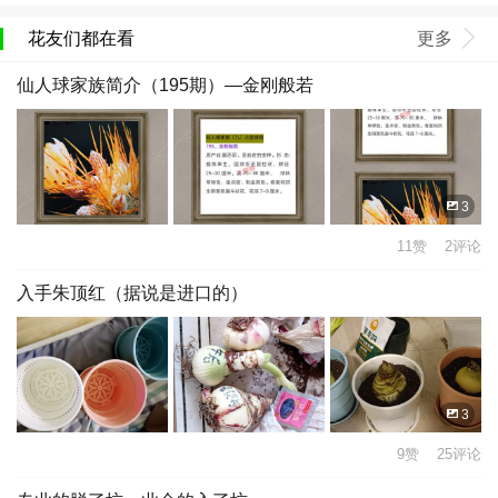
花友们都在看
更多
仙人球家族简介（195期）—金刚般若
3
11赞 2评论
入手朱顶红（据说是进口的）
3
9赞 25评论