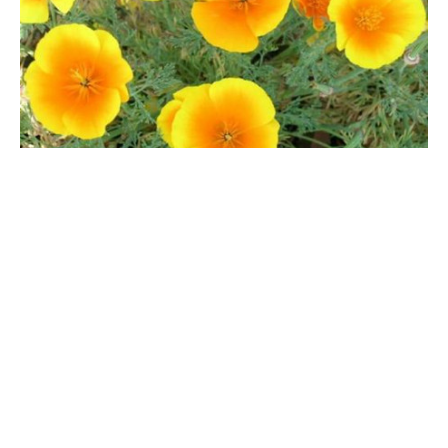
花菱草种子怎么种
花菱草的种子发芽并不需要从外界吸收养分，但是选择一种肥沃的
培植土更有利于出芽后幼株的生长。将培养土消毒，施一些基肥好
腐叶，将准备好的种子均匀的撒到土表，用一层1~3cm的培植土覆
于其上，用水壶将培植土浇至湿润即可。