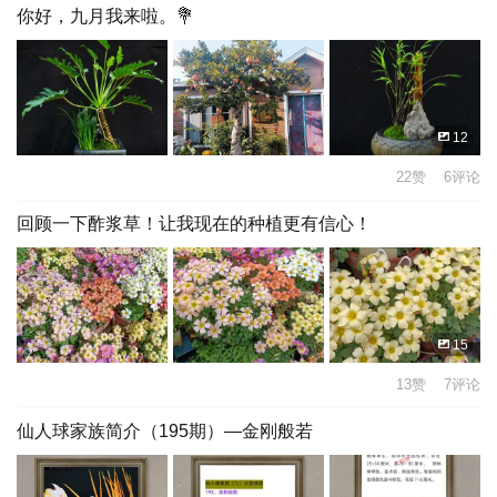
你好，九月我来啦。💐
12
22赞 6评论
回顾一下酢浆草！让我现在的种植更有信心！
15
13赞 7评论
仙人球家族简介（195期）—金刚般若