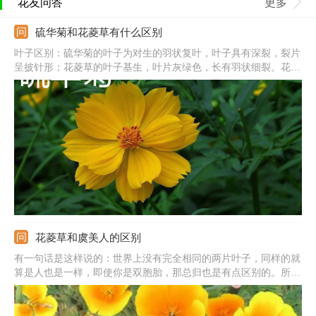
花友问答
更多
硫华菊和花菱草有什么区别
叶子区别：硫华菊的叶子为对生的羽状复叶，叶子具有深裂，裂片
呈披针形；花菱草的叶子基生，叶片灰绿色，长有羽状细裂。花朵
区别：硫华菊的舌状花呈纯黄色，盘心的管状花呈黄色或褐红色；
花菱草的花朵单生，生长在茎和分枝的顶端，花朵开花后呈杯状，
黄颜色。
花菱草和虞美人的区别
有一句话是这样说的：世界上没有完全相同的两片叶子，同样的就
算是人也是一样，即使你是双胞胎，那总归也是有点区别的。所以
万事万物万不能说长得很像就是同一个事物，细细观察之后还是能
说出其中不同的。就像我们今天要说的这两种花儿，存在的区别可
是不少呢？但前提是你要去细心探究哦。