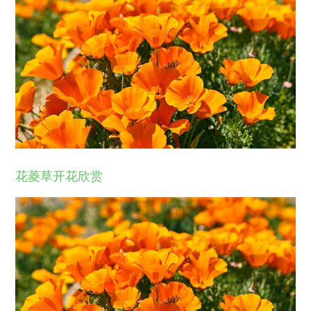
花菱草开花欣赏