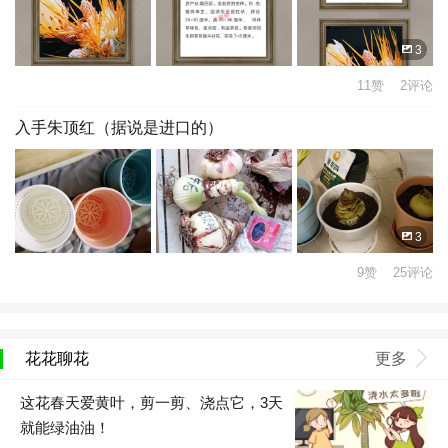
3
11赞 2评论
入手朱顶红（据说是进口的）
3
9赞 25评论
花花聊花
更多
这花春天爱黄叶，剪一剪、浇点它，3天
就能绿油油！