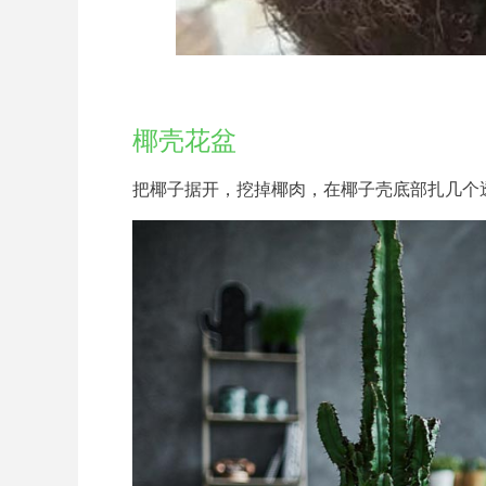
椰壳花盆
把椰子据开，挖掉椰肉，在椰子壳底部扎几个