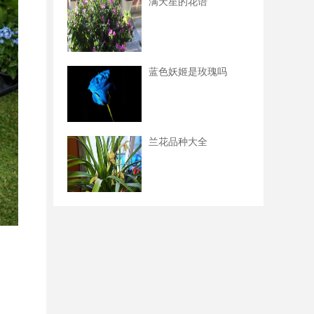
满天星的花语
蓝色妖姬是玫瑰吗
兰花品种大全