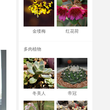
金缕梅
红花荷
多肉植物
冬美人
帝冠