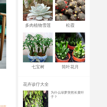
多肉植物雪莲
松霞
七宝树
筒叶花月
花卉诊疗大全
为什么绿萝突然长黄叶
子？