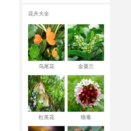
花卉大全
鸟尾花
金粟兰
杜英花
狼毒