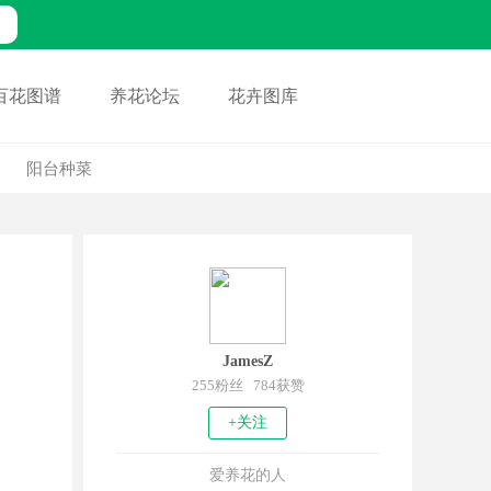
百花图谱
养花论坛
花卉图库
阳台种菜
JamesZ
255粉丝 784获赞
+关注
爱养花的人