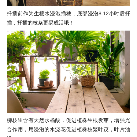
扦插前作为生根水浸泡插穗，底部浸泡8-12小时后扦
插，扦插的枝条更易成活哦！
柳枝里含有天然水杨酸，促进植株生根发芽，增强光
合作用，用浸泡的水浇花促进植株枝繁叶茂，叶片油