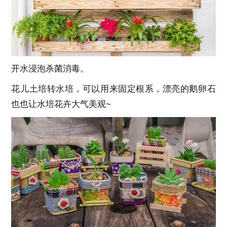
开水浸泡杀菌消毒。
花儿土培转水培，可以用来固定根系，漂亮的鹅卵石
也也让水培花卉大气美观~