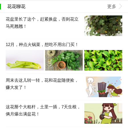
花花聊花
更多
花盆里长了这个，赶紧换盆，否则花立
马死翘翘！
12月，种点火锅菜，想吃不用出门买！
周末去这儿转一转，花和花盆随便捡，
赚大发了！
这花掰个大粗杆，土里一插，7天生根，
俩月爆出满盆花！