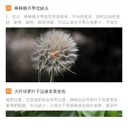
棒棒糖月季优缺点
1、优点：棒棒糖月季造型美观新奇，可玩性更佳，同时抗病性更
好，耐寒、耐热、根系强健。可以让灌木月季占地更小，节省空
间，还能打造花量巨大的效果，增加观赏性。2、缺点：制作难度
较高，对嫁接和修剪的技术有一定的要求。
大叶绿萝叶子边缘发黄发焦
施肥过量：过度施肥就会营养过盛，烧根后会导致叶子发黄发焦，
要薄肥勤施。水分缺少：土壤太干旱植株就会脱水发黄，要及时浇
水，维持土壤湿润。阳光强烈：被夏季强光暴晒后，叶子会发黄发
焦，要遮光补水。气温太低：温度太低会使植株休眠，出于自我保
护叶子就会发黄发焦。