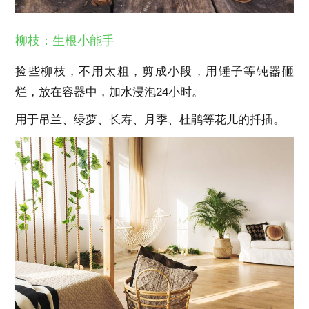
柳枝：生根小能手
捡些柳枝，不用太粗，剪成小段，用锤子等钝器砸
烂，放在容器中，加水浸泡24小时。
用于吊兰、绿萝、长寿、月季、杜鹃等花儿的扦插。