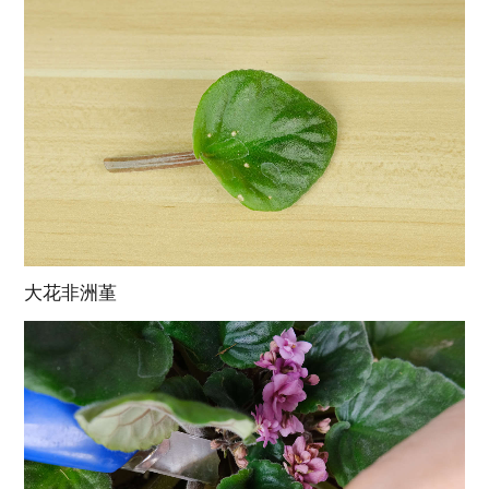
大花非洲堇