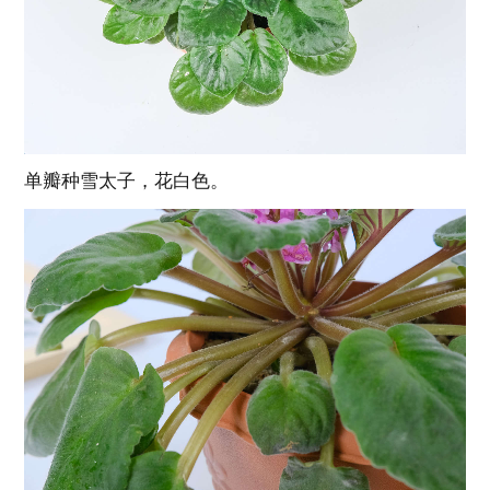
单瓣种雪太子，花白色。