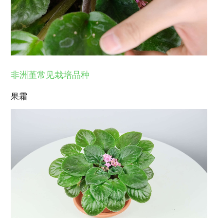
非洲堇常见栽培品种
果霜