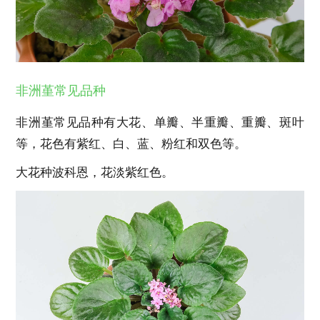
非洲堇常见品种
非洲堇常见品种有大花、单瓣、半重瓣、重瓣、斑叶
等，花色有紫红、白、蓝、粉红和双色等。
大花种波科恩，花淡紫红色。