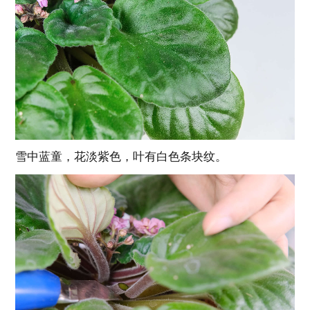
雪中蓝童，花淡紫色，叶有白色条块纹。