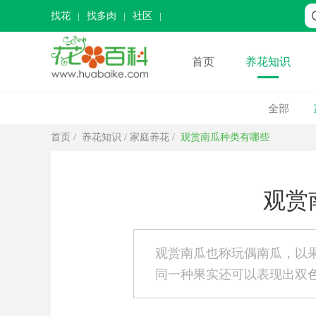
找花
找多肉
社区
首页
养花知识
全部
首页
/
养花知识
/
家庭养花
/
观赏南瓜种类有哪些
观赏
观赏南瓜也称玩偶南瓜，以
同一种果实还可以表现出双