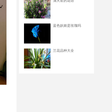
满天星的花语
蓝色妖姬是玫瑰吗
兰花品种大全