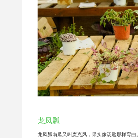
龙凤瓢
龙凤瓢南瓜又叫麦克风，果实像汤匙那样弯曲