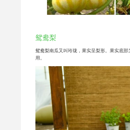
鸳鸯梨
鸳鸯梨南瓜又叫玲珑，果实呈梨形。果实底部
用。