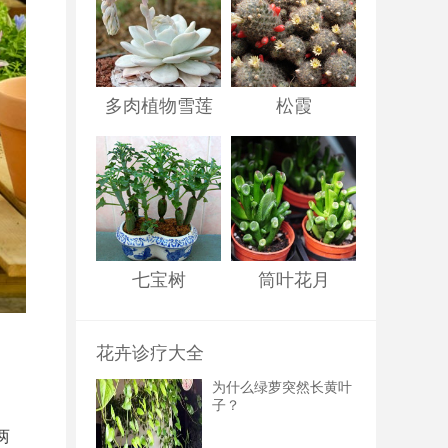
多肉植物雪莲
松霞
七宝树
筒叶花月
花卉诊疗大全
为什么绿萝突然长黄叶
子？
两