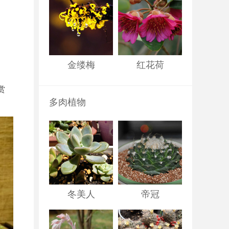
金缕梅
红花荷
赏
多肉植物
冬美人
帝冠