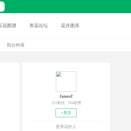
百花图谱
养花论坛
花卉图库
阳台种菜
JamesZ
255粉丝 784获赞
+关注
爱养花的人