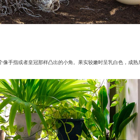
0个像手指或者皇冠那样凸出的小角。果实较嫩时呈乳白色，成熟