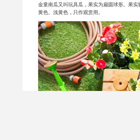
金童南瓜又叫玩具瓜，果实为扁圆球形。果实
黄色、浅黄色，只作观赏用。