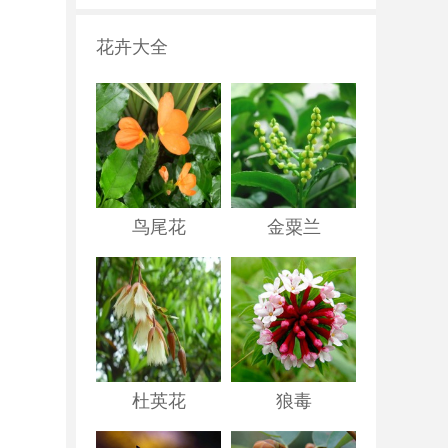
花卉大全
鸟尾花
金粟兰
杜英花
狼毒