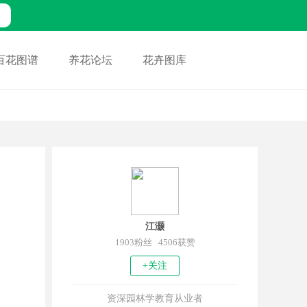
百花图谱
养花论坛
花卉图库
江灏
1903粉丝 4506获赞
+关注
资深园林学教育从业者