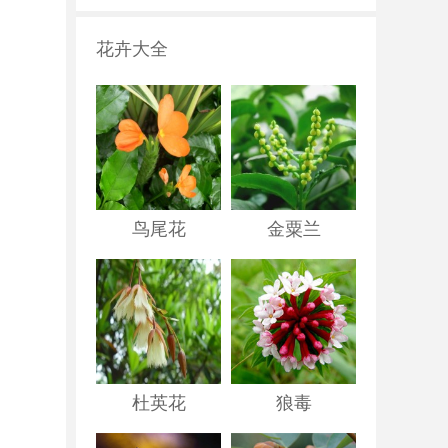
花卉大全
鸟尾花
金粟兰
杜英花
狼毒