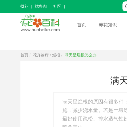
找花
找多肉
社区
首页
养花知识
首页
/
花卉诊疗
/
烂根
/
满天星烂根怎么办
满
满天星烂根的原因有很多种
施，减少浇水量。若是土壤
最好使用疏松、排水透气性