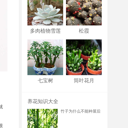
多肉植物雪莲
松霞
七宝树
筒叶花月
养花知识大全
就
竹子为什么不能种屋后
根