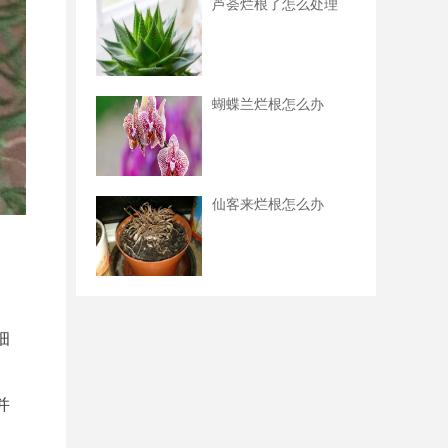
芦荟烂根了怎么处理
蝴蝶兰烂根怎么办
仙客来烂根怎么办
细
并