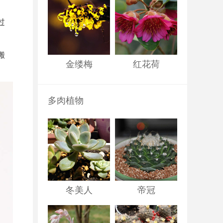
过
搬
金缕梅
红花荷
多肉植物
冬美人
帝冠