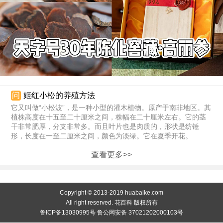
问
姬红小松的养殖方法
它又叫做“小松波”，是一种小型的灌木植物。原产于南非地区。其
植株高度在十五至二十厘米之间，株幅在二十厘米左右。它的茎
干非常肥厚，分支非常多。而且叶片也是肉质的，形状是纺锤
形，长度在一至二厘米之间，颜色为淡绿。它在夏季开花。
查看更多>>
Copyright © 2013-2019 huabaike.com
All right reserved. 花百科 版权所有
鲁ICP备13030995号 鲁公网安备 37021202000103号