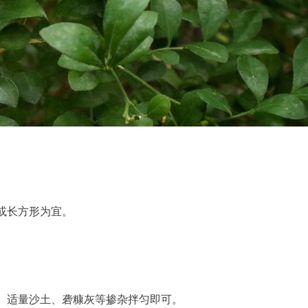
或长方形为宜。
、适量沙土、砻糠灰等掺杂拌匀即可。