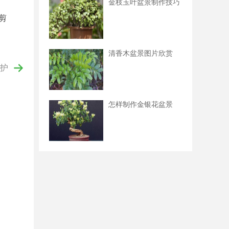
金枝玉叶盆景制作技巧
剪
、
清香木盆景图片欣赏
护
怎样制作金银花盆景