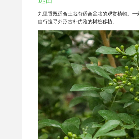
选苗
九里香既适合土栽有适合盆栽的观赏植物。一
自行搜寻外形古朴优雅的树桩移植。