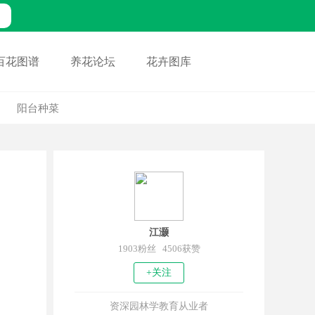
百花图谱
养花论坛
花卉图库
阳台种菜
江灏
1903粉丝 4506获赞
+关注
资深园林学教育从业者