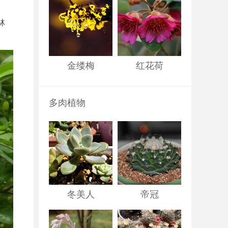
林
金缕梅
红花荷
多肉植物
冬美人
帝冠