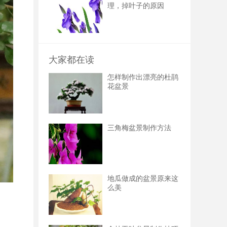
理，掉叶子的原因
大家都在读
怎样制作出漂亮的杜鹃
花盆景
三角梅盆景制作方法
地瓜做成的盆景原来这
么美