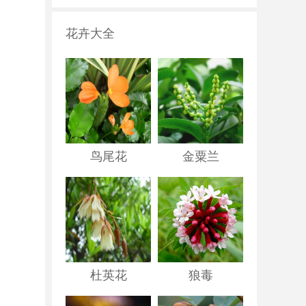
花卉大全
鸟尾花
金粟兰
杜英花
狼毒