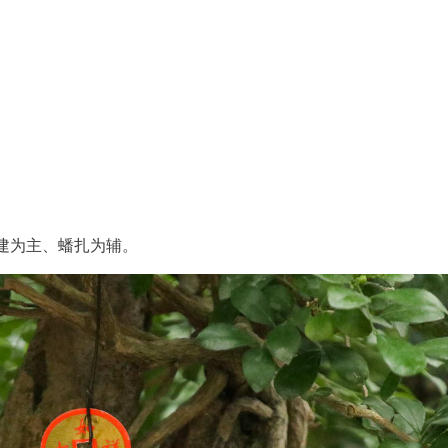
建为主、蟠扎为辅。