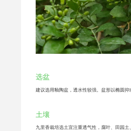
选盆
建议选用釉陶盆，透水性较强。盆形以椭圆抑
土壤
九里香栽培选土宜注重透气性，腐叶、田园土