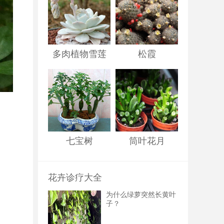
多肉植物雪莲
松霞
七宝树
筒叶花月
花卉诊疗大全
为什么绿萝突然长黄叶
子？