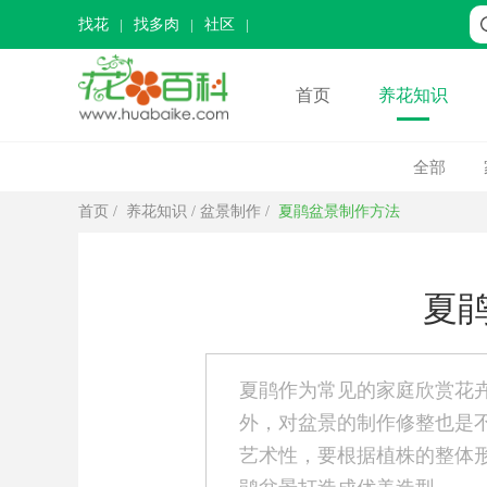
找花
找多肉
社区
首页
养花知识
全部
首页
/
养花知识
/
盆景制作
/
夏鹃盆景制作方法
夏
夏鹃作为常见的家庭欣赏花
外，对盆景的制作修整也是
艺术性，要根据植株的整体