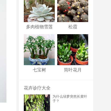
多肉植物雪莲
松霞
七宝树
筒叶花月
花卉诊疗大全
为什么绿萝突然长黄叶
子？