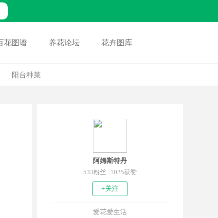
百花图谱
养花论坛
花卉图库
阳台种菜
阿姆斯特丹
533粉丝 1025获赞
+关注
爱花爱生活