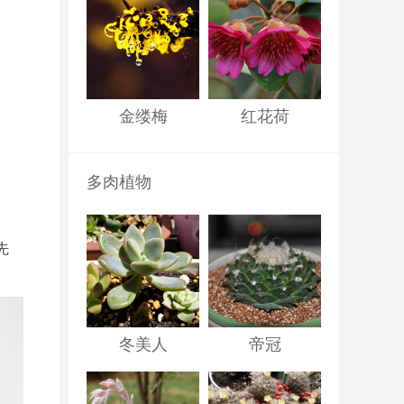
金缕梅
红花荷
多肉植物
先
。
冬美人
帝冠