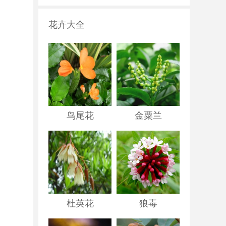
花卉大全
鸟尾花
金粟兰
杜英花
狼毒