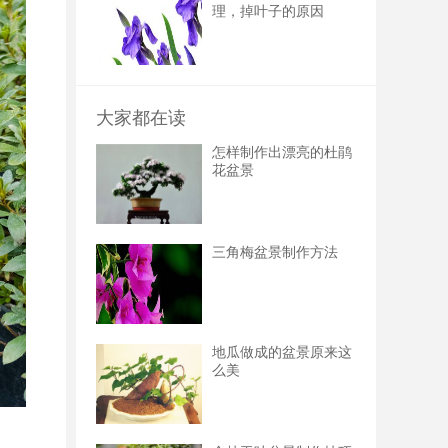
理，掉叶子的原因
大家都在读
怎样制作出漂亮的杜鹃
花盆景
三角梅盆景制作方法
地瓜做成的盆景原来这
么美