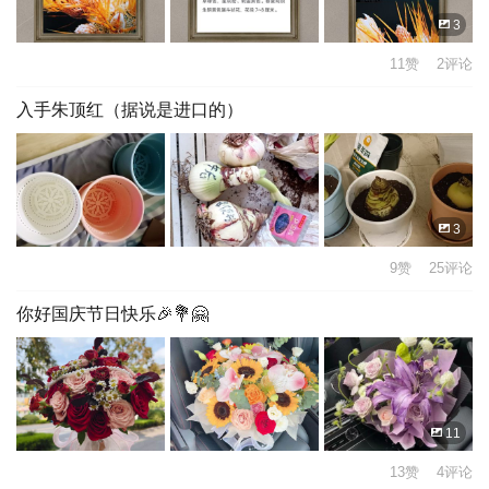
3
11赞 2评论
入手朱顶红（据说是进口的）
3
9赞 25评论
你好国庆节日快乐🎉💐🤗
11
13赞 4评论