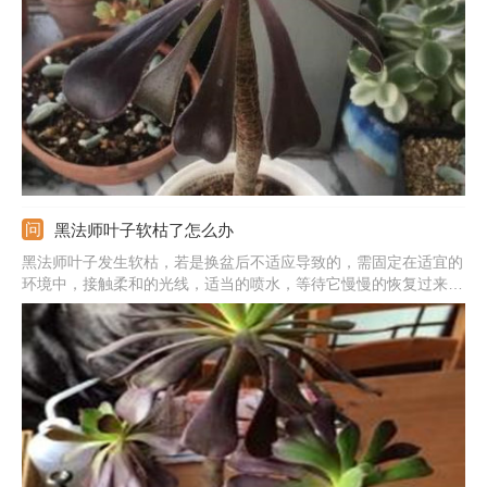
阳光处养护，补充阳光后能缓解此情况。还可能是浇水过多，要尽
快促进水分蒸发。
黑法师叶子软枯了怎么办
黑法师叶子发生软枯，若是换盆后不适应导致的，需固定在适宜的
环境中，接触柔和的光线，适当的喷水，等待它慢慢的恢复过来。
若是接触了强烈阳光导致的，需要遮挡住强光，转到阴凉处养护。
若是浇水过多烂根导致的，需立即停止浇水，然后放在通风阴凉
处，促进水分能尽快蒸发掉。