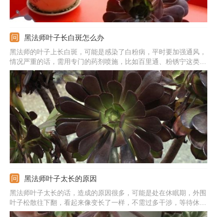
黑法师叶子长白斑怎么办
黑法师的叶子上长白斑，可能是感染了白粉病，平时要加强通风，
情况严重的话，需用专门的药剂喷施，比如百里通、粉锈宁这类的
杀菌剂，可起到不错的效果。也可能是感染了蚧壳虫，虫卵附着在
叶片上好像白斑一样，可先人工剔除，情况严重时蘸取75％的酒精
擦拭叶片，为了彻底去除，就需喷施药剂。
黑法师叶子太长的原因
黑法师叶子太长的话，造成的原因很多，可能是处在休眠期，外围
叶子松散往下翻，看起来像变长了一样，不需过多干涉，等待休眠
期过后就能自动的恢复。也可能是缺少阳光的照射导致徒长，需到