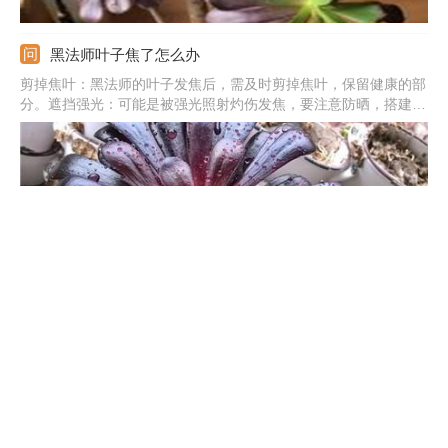
黑法师叶子焦了怎么办
剪掉焦叶：黑法师的叶子发焦后，需及时剪掉焦叶，保留健康的部
分。遮挡强光：可能是被强光照射灼伤发焦，要注意防晒，搭建遮
阳网遮挡烈日。调整温度：高温对植株造成影响，水肥吸收出现问
题，进而导致叶子干焦，所以除了遮挡阳光外，还需喷水降温，往
植株周围喷洒些水。
黑法师的叶子能插活吗
黑法师的叶子是能插活的，可以通过叶插来进行繁殖，但并不能保
证百分之一百的成活率。要想扦插成活，需要注意好方式方法，操
作合理的话，成活率还是比较高的。扦插的时间尽量选在春季这两
个季节，此时气温较适宜，能利于成活。不能选在盛夏或冬季，否