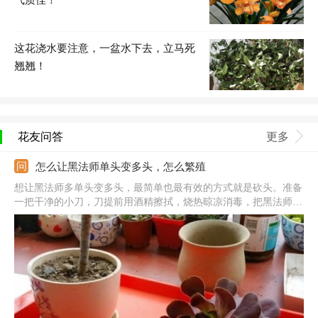
这花浇水要注意，一盆水下去，立马死
翘翘！
花友问答
更多
怎么让黑法师单头变多头，怎么繁殖
想让黑法师多单头变多头，最简单也最有效的方式就是砍头。准备
一把干净的小刀，刀提前用酒精擦拭，烧热晾凉消毒，把黑法师的
头砍下来。剩下的茎秆放在散光通风处继续养护，大概一周茎秆的
顶端就能发芽，等小芽长大后就是一朵朵小法师，单头变多头轻松
容易没难度。