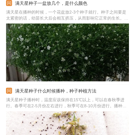
满天星种子一盆放几个，是什么颜色
满天星在播种的时候，一个花盆放2-3个种子就行。种子之间要是
太紧密的话，幼苗长大后会相互挤压，从而影响它正常的生长。若
种植的是大花品种，每盆1个种子就行。满天星鲜花的颜色较少，
一般只有白色、粉红色和玫瑰红色。干花颜色则较多，有粉色、黄
色、绿色、蓝色等。
满天星种子什么时候播种，种子种植方法
满天星种子播种时，温度应该保持在15℃以上，可以在春秋季进
行。春季可在2-5月份左右进行，秋季可在8-10月份进行。播种前
要准备好基质，挑选出饱满的种子，放在水里浸泡后用湿纸巾包裹
好，催芽后播在土里，调整温度在15-20℃左右就可以。