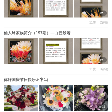
3
11赞 2评论
仙人球家族简介（197期）—白云般若
3
11赞 3评论
你好国庆节日快乐🎉💐🤗
11