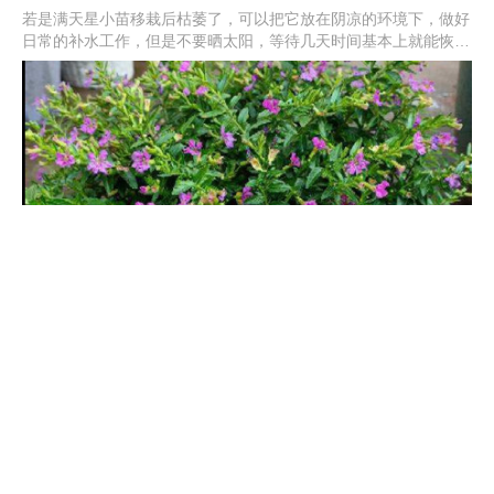
若是满天星小苗移栽后枯萎了，可以把它放在阴凉的环境下，做好
日常的补水工作，但是不要晒太阳，等待几天时间基本上就能恢复
了。在换盆后需要浇水保湿，但不要浇大水，推荐使用喷水的方法
或者是浸盆的方法。要是水太大的话，就容易造成盆内积水。
满天星小苗上盆后怎么养护，为什么会倒苗
满天星小苗上盆后，需要先放在通风性好的阴凉处，等到它适应环
境后才能正常的养护。在幼苗期间可施氮肥，并慢慢的增加见光时
间，但不能被强光晒，并且要让花土保持湿润状。在小苗期间若是
过多浇水、缺少阳光或者是幼苗生长太紧密，就容易出现倒伏的情
况。