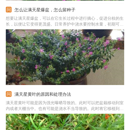
怎么让满天星爆盆，怎么留种子
想要让满天星爆盆，可以在它生长过程中进行摘心，促进分枝的生
长，以便让它变得更茂盛。日常养护中浇水要控制水量，初期可以
适当多浇，长成后就要减少浇水，以免引起植株徒长。另外还要注
意施肥，前期以氮肥为主，后期补充磷钾肥。每天的光照时间不能
低于14小时。开花的时候轻拍，可以将其种子收集起来。
满天星黄叶的原因和处理办法
满天星黄叶可能是因为强光曝晒导致的。此时可以把盆栽移动到室
内或者大棚当中。也有可能是浇水不当导致的。此时将它移植到松
软湿润的新土中精心呵护即可恢复如初。还有可能是所用的药械残
余除草剂，对它造成了伤害。此时，应及时清理已经死亡的叶片，
然后移栽养护即可。