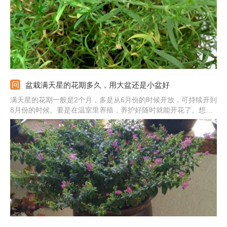
盆栽满天星的花期多久，用大盆还是小盆好
满天星的花期一般是2个月，多是从6月份的时候开放，可持续开到
8月份的时候。要是在温室里养殖，养护好随时就能开花了。想要
开花更好更久，需合理浇水，但不能浇水太多，土壤不干就行。花
期不能缺光，要放在光线好的位置养。在植株幼苗期可用小盆，直
径在10cm即可，成株的话则要用大口径的花盆。