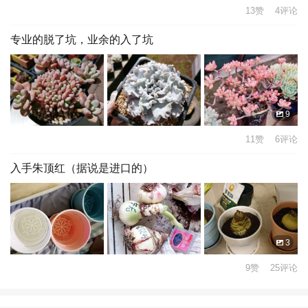
13赞 4评论
专业的脱了坑，业余的入了坑
9
11赞 6评论
入手朱顶红（据说是进口的）
3
9赞 25评论