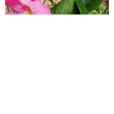
飘香藤黄叶怎么办
合理见光：缺阳光会使叶子发黄，暴晒也会形成灼黄，缺光就放在
阳光好的地方，暴晒后移到阴凉处。正确施水：水分也很重要，缺
水或存水也会使它黄叶，判断是缺水还是水分过多，然后增减水
分。正确施肥：施肥过多或过少都会黄叶，先通过叶子判断原因，
然后调整肥料。