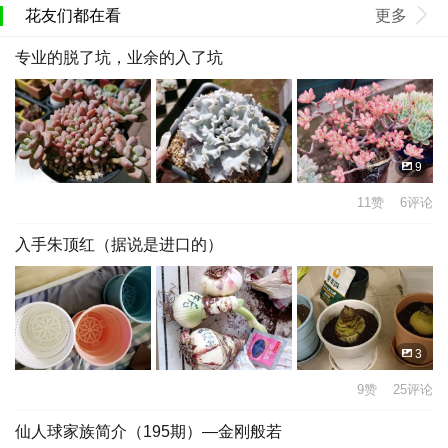
花友们都在看
更多
专业的脱了坑，业余的入了坑
9
11赞 6评论
入手朱顶红（据说是进口的）
3
9赞 25评论
仙人球家族简介（195期）—金刚般若