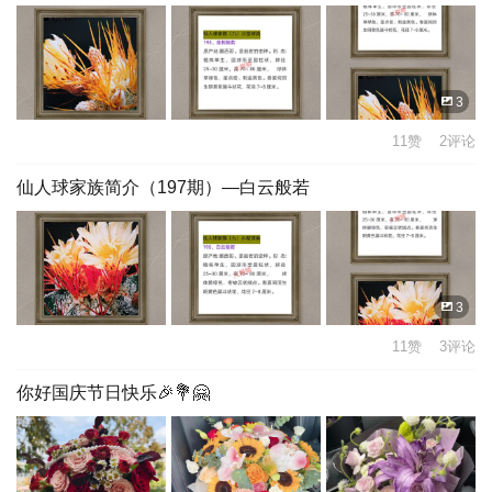
3
11赞 2评论
仙人球家族简介（197期）—白云般若
3
11赞 3评论
你好国庆节日快乐🎉💐🤗