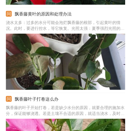
飘香藤黄叶的原因和处理办法
浇水太多：过多的水分可能会泡烂飘香藤的根部，引起黄叶的情
况。此时，要进行控水，等它恢复。光照太强：夏季强烈光照的长
时间的直射会导致它的叶子变黄。此时，要将它移至阴凉处，等它
恢复。肥料不充足：肥料不充足、长期缺肥的状态会导致它营养不
良，出现叶片发黄的情况。此时，要为它追肥，提供养分。
飘香藤叶子打卷这么办
飘香藤的叶子开始打卷，若是缺少水分的原因，就要合理的施加水
分，保证能够浇透。若是土壤不合适的原因，就适当浇水，及时的
松动，或是直接更换土壤。若是缺少光线的原因，可逐渐增加光
照，放在光线好的地方养。若是温度不适的原因，需尽量维持在
20-30摄氏度左右。