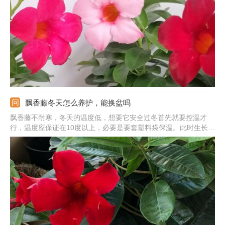
到花朵开放后，观赏性非常的好，还能散发香味。它的抗逆性非常
强，养护起来很简单，还能吸收有害物质。
飘香藤冬天怎么养护，能换盆吗
飘香藤不耐寒，冬天的温度低，想要它安全过冬首先就要控温才
行，温度应保证在10度以上，必要是要套塑料袋保温。此时生长
慢，需水量少，要减少浇水，不干不浇。它喜光，冬天光线柔和，
更要放在采光处多晒太阳。还要停肥处理，避免肥害。另外，注意
冬季不可换盆，易冻伤植株。