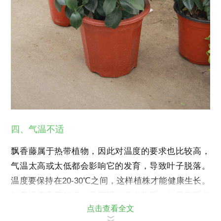
四、气温不适
飘香藤属于热带植物，因此对温度的要求也比较高，
气温太高或太低都会影响它的发育，导致叶子脱落。
温度要保持在20-30℃之间，这样植株才能健康生长。
如果温度高于35℃，需要适当喷水降温。如果气温低
点击查看全文
于10℃，需要把植株放到温暖处，以免被冻伤。