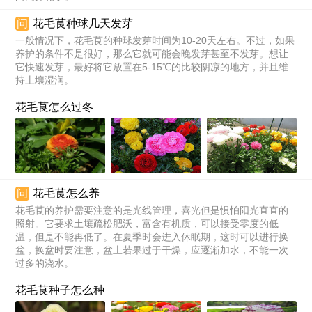
问
花毛茛种球几天发芽
一般情况下，花毛茛的种球发芽时间为10-20天左右。不过，如果
养护的条件不是很好，那么它就可能会晚发芽甚至不发芽。想让
它快速发芽，最好将它放置在5-15℃的比较阴凉的地方，并且维
持土壤湿润。
花毛茛怎么过冬
问
花毛茛怎么养
花毛茛的养护需要注意的是光线管理，喜光但是惧怕阳光直直的
照射。它要求土壤疏松肥沃，富含有机质，可以接受零度的低
温，但是不能再低了。在夏季时会进入休眠期，这时可以进行换
盆，换盆时要注意，盆土若果过于干燥，应逐渐加水，不能一次
过多的浇水。
花毛茛种子怎么种