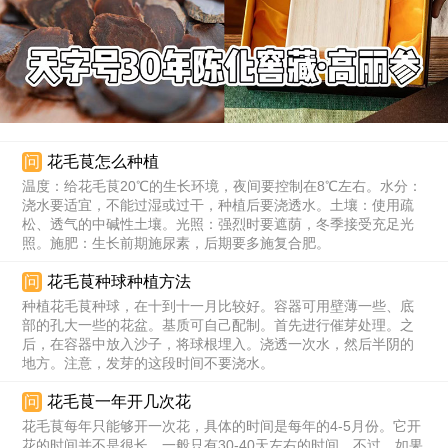
问
花毛茛怎么种植
温度：给花毛茛20℃的生长环境，夜间要控制在8℃左右。水分：
浇水要适宜，不能过湿或过干，种植后要浇透水。土壤：使用疏
松、透气的中碱性土壤。光照：强烈时要遮荫，冬季接受充足光
照。施肥：生长前期施尿素，后期要多施复合肥。
问
花毛茛种球种植方法
种植花毛茛种球，在十到十一月比较好。容器可用壁薄一些、底
部的孔大一些的花盆。基质可自己配制。首先进行催芽处理。之
后，在容器中放入沙子，将球根埋入。浇透一次水，然后半阴的
地方。注意，发芽的这段时间不要浇水。
问
花毛茛一年开几次花
花毛茛每年只能够开一次花，具体的时间是每年的4-5月份。它开
花的时间并不是很长，一般只有30-40天左右的时间，不过，如果