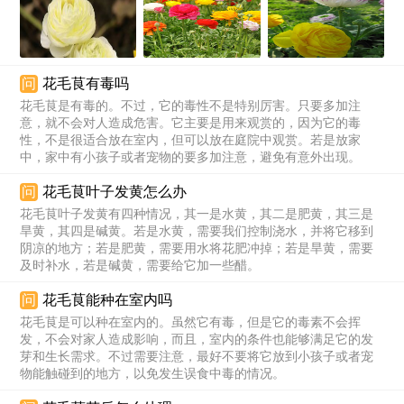
问
花毛茛有毒吗
花毛茛是有毒的。不过，它的毒性不是特别厉害。只要多加注
意，就不会对人造成危害。它主要是用来观赏的，因为它的毒
性，不是很适合放在室内，但可以放在庭院中观赏。若是放家
中，家中有小孩子或者宠物的要多加注意，避免有意外出现。
问
花毛茛叶子发黄怎么办
花毛茛叶子发黄有四种情况，其一是水黄，其二是肥黄，其三是
旱黄，其四是碱黄。若是水黄，需要我们控制浇水，并将它移到
阴凉的地方；若是肥黄，需要用水将花肥冲掉；若是旱黄，需要
及时补水，若是碱黄，需要给它加一些醋。
问
花毛茛能种在室内吗
花毛茛是可以种在室内的。虽然它有毒，但是它的毒素不会挥
发，不会对家人造成影响，而且，室内的条件也能够满足它的发
芽和生长需求。不过需要注意，最好不要将它放到小孩子或者宠
物能触碰到的地方，以免发生误食中毒的情况。