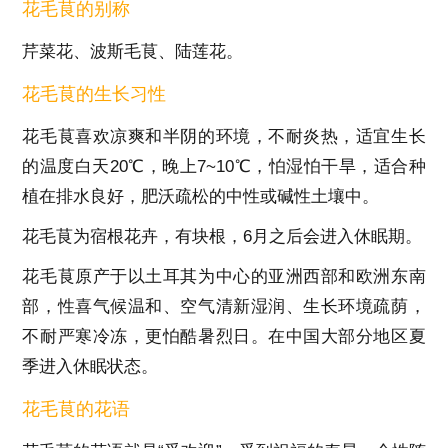
花毛茛的别称
芹菜花、波斯毛茛、陆莲花。
花毛茛的生长习性
花毛茛喜欢凉爽和半阴的环境，不耐炎热，适宜生长
的温度白天
20
℃，晚上
7~10
℃，怕湿怕干旱，适合种
植在排水良好，肥沃疏松的中性或碱性土壤中。
花毛茛为宿根花卉，有块根，
6
月之后会进入休眠期。
花毛茛原产于以土耳其为中心的亚洲西部和欧洲东南
部，性喜气候温和、空气清新湿润、生长环境疏荫，
不耐严寒冷冻，更怕酷暑烈日。在中国大部分地区夏
季进入休眠状态。
花毛茛的花语