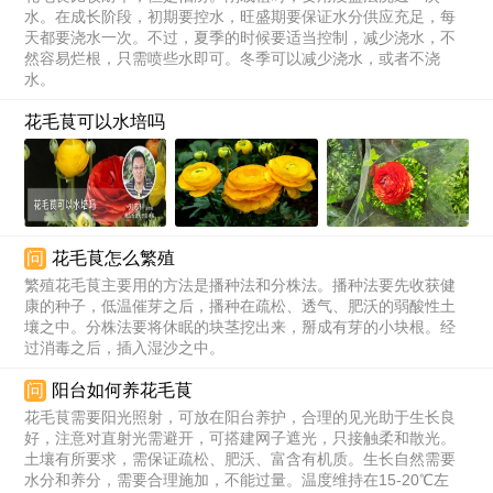
水。在成长阶段，初期要控水，旺盛期要保证水分供应充足，每
天都要浇水一次。不过，夏季的时候要适当控制，减少浇水，不
然容易烂根，只需喷些水即可。冬季可以减少浇水，或者不浇
水。
花毛茛可以水培吗
问
花毛茛怎么繁殖
繁殖花毛茛主要用的方法是播种法和分株法。播种法要先收获健
康的种子，低温催芽之后，播种在疏松、透气、肥沃的弱酸性土
壤之中。分株法要将休眠的块茎挖出来，掰成有芽的小块根。经
过消毒之后，插入湿沙之中。
问
阳台如何养花毛茛
花毛茛需要阳光照射，可放在阳台养护，合理的见光助于生长良
好，注意对直射光需避开，可搭建网子遮光，只接触柔和散光。
土壤有所要求，需保证疏松、肥沃、富含有机质。生长自然需要
水分和养分，需要合理施加，不能过量。温度维持在15-20℃左