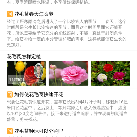
右，夏季遮阴喷水降温，冬季做好保暖措施。
问
花毛茛春天怎么养
经过了严寒酷冷之后进入了一个比较宜人的季节——春天，这个
时间段是它生长比较快速的季节，而且这个时间里面它还能开
花，所以需要给予它充分的光线照射，不能一直处于封闭条件
下。给它补给一定的水分管理和肥的需求，这样就能使它生长的
更加好。
花毛茛怎样定植
问
如何使花毛茛快速开花
想要让花毛茛快速开花，需等它长出3到4片叶子时，移栽到16厘
米口径花盆中，之后换土，等到霜降之后放入低温温室中，温度
以10到20度之间最佳。接下来进行适当追肥，并在现蕾初期适当
舒蕾，剪去残花。
问
花毛茛种球可以分割吗