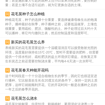
量；若是施肥量大引起的就种上点小白菜来消化肥料，要控制好
量；若是土壤不合适引起的，就为它更换合适的土壤。
问
花毛茛种子怎么种植
种植花毛茛，种子的选择十分重要，要选择健康母株生出的饱满
种子。播种最好在秋季，种子播种之前，还要低温催芽。土壤也
很重要，要用疏松、肥沃、微酸性的土。种子处理过后大约十天
可以播种，将它均匀撒到土表，然后控制温度和湿度即可。
问
新买的花毛茛怎么养
养殖新买的花毛莨需要提供一个温暖湿润且可以接受散射光照的
环境，温度最好保持在15℃-20℃，暂时不需要提供肥料，但需要
提供一个排水性好、疏松肥沃的盆土环境供它缓盆。在恢复正常
生长状态之前还需要控制浇水量，平均每4-6天浇一次水即可。
问
花毛茛春天种能开花吗
这个时间段是一个十分适合植物生长的季节，因此它也很适宜进
行播种。它比较喜欢生长在20度左右的条件下，保持一定的土质
肥厚，这样它就能顺利开花。它的开花时间一般是在播种之后的
一年之后的春季开花的。
问
花毛茛怎么浇水
花毛茛比较耐旱，但是怕涝。刚栽植时，要用浸盆法浇透一次