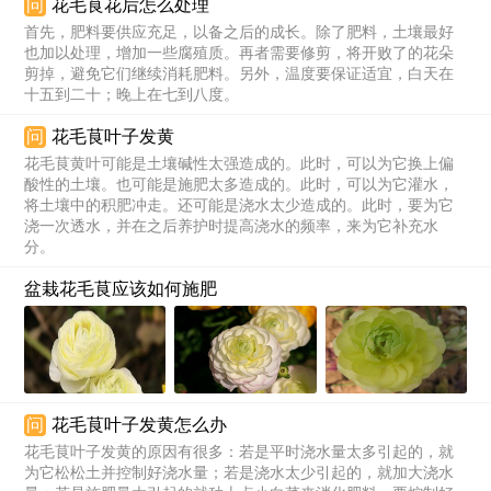
问
花毛茛花后怎么处理
首先，肥料要供应充足，以备之后的成长。除了肥料，土壤最好
也加以处理，增加一些腐殖质。再者需要修剪，将开败了的花朵
剪掉，避免它们继续消耗肥料。另外，温度要保证适宜，白天在
十五到二十；晚上在七到八度。
问
花毛茛叶子发黄
花毛茛黄叶可能是土壤碱性太强造成的。此时，可以为它换上偏
酸性的土壤。也可能是施肥太多造成的。此时，可以为它灌水，
将土壤中的积肥冲走。还可能是浇水太少造成的。此时，要为它
浇一次透水，并在之后养护时提高浇水的频率，来为它补充水
分。
盆栽花毛茛应该如何施肥
问
花毛茛叶子发黄怎么办
花毛茛叶子发黄的原因有很多：若是平时浇水量太多引起的，就
为它松松土并控制好浇水量；若是浇水太少引起的，就加大浇水