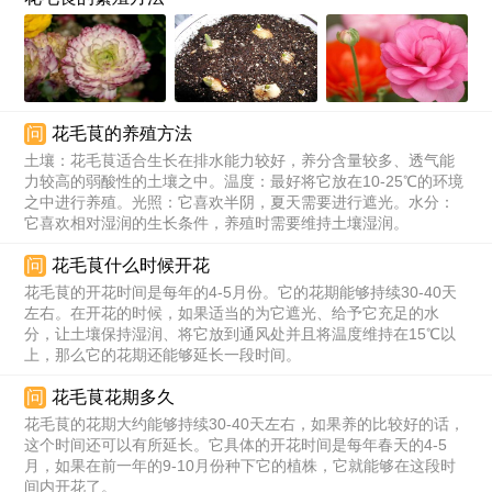
问
花毛茛的养殖方法
土壤：花毛茛适合生长在排水能力较好，养分含量较多、透气能
力较高的弱酸性的土壤之中。温度：最好将它放在10-25℃的环境
之中进行养殖。光照：它喜欢半阴，夏天需要进行遮光。水分：
它喜欢相对湿润的生长条件，养殖时需要维持土壤湿润。
问
花毛茛什么时候开花
花毛茛的开花时间是每年的4-5月份。它的花期能够持续30-40天
左右。在开花的时候，如果适当的为它遮光、给予它充足的水
分，让土壤保持湿润、将它放到通风处并且将温度维持在15℃以
上，那么它的花期还能够延长一段时间。
问
花毛茛花期多久
花毛茛的花期大约能够持续30-40天左右，如果养的比较好的话，
这个时间还可以有所延长。它具体的开花时间是每年春天的4-5
月，如果在前一年的9-10月份种下它的植株，它就能够在这段时
间内开花了。