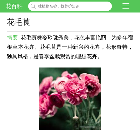
花百科
花毛茛
摘要
花毛茛株姿玲珑秀美，花色丰富艳丽，为多年宿
根草本花卉。花毛茛是一种新兴的花卉，花形奇特，
独具风格，是春季盆栽观赏的理想花卉。