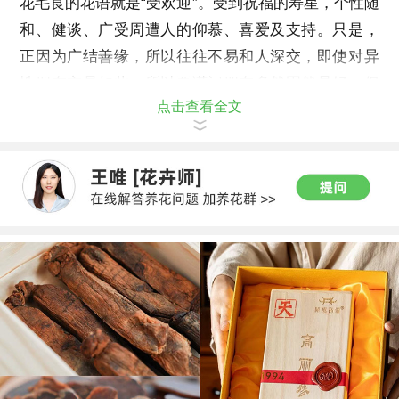
花毛茛的花语就是“受欢迎”。受到祝福的寿星，个性随
和、健谈、广受周遭人的仰慕、喜爱及支持。只是，
正因为广结善缘，所以往往不易和人深交，即使对异
性朋友亦是如此，所以要谨记朋友多然固然是好，但
点击查看全文
拥有能够深入的知已则更为重要。