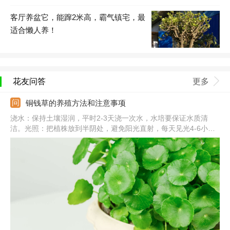
客厅养盆它，能蹿2米高，霸气镇宅，最
适合懒人养！
花友问答
更多
铜钱草的养殖方法和注意事项
浇水：保持土壤湿润，平时2-3天浇一次水，水培要保证水质清
洁。光照：把植株放到半阴处，避免阳光直射，每天见光4-6小
时。温度：控制温度在10~25℃，夏季不高于32℃，冬季温度要在
5℃以上。注意事项：使用自来水之前，应提前晾晒，并在干燥天
气多给叶片喷水进行保湿。