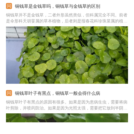
铜钱草是金钱草吗，铜钱草与金钱草的区别
铜钱草并不是金钱草，二者外形虽然类似，但科属完全不同。前者
是伞形科天胡荽属的草本植物，后者则是报春花科珍珠菜属的植
物。另外，前者的叶子很薄，形状为圆肾形，而且有掌状浅裂，花
为白色。后者的叶子卵圆形，一般为对生，花朵黄色。
铜钱草叶子有黑点，铜钱草一般会得什么病
铜钱草叶子有黑点的原因有很多。如果是因为患病生虫，需要将病
叶剪除，并喷药防治。如果是因为光照太强，需要把它放到半阴
处，避免接受光照。如果是因为气温太低，需要移到温暖处，或用
塑料袋套上植株。如果是因为肥料太浓，需要清洗盆土，以后施肥
要控制用量。