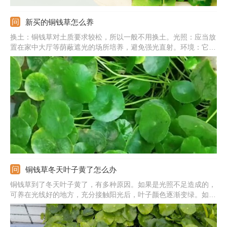
新买的铜钱草怎么养
换土：铜钱草对土质要求较松，所以一般不用换土。光照：应当放
置在家中大厅等荫蔽遮光的场所培养，避免强光直射。环境：它喜
欢湿润的环境，如果买回来之后，家中环境较为干燥，可以多向植
株喷水，维持周围的湿度。温度：铜钱草怕冷，刚买回家之后要将
它养在15度以上的地方。
铜钱草冬天叶子黄了怎么办
铜钱草到了冬天叶子黄了，有多种原因。如果是光照不足造成的，
可养在光线好的地方，充分接触阳光后，叶子颜色逐渐变绿。如果
是长时间不换水造成的，可以每隔半个月换次水。如果是环境中温
度偏低造成的，可以及时移到室内，温度保持在10摄氏度以上。如
果是施肥不当造成的，可以根据长势正确施肥。