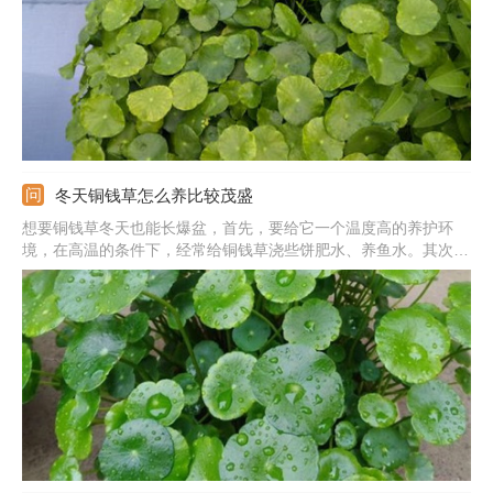
冬天铜钱草怎么养比较茂盛
想要铜钱草冬天也能长爆盆，首先，要给它一个温度高的养护环
境，在高温的条件下，经常给铜钱草浇些饼肥水、养鱼水。其次，
要把铜钱草搬到室内光照最好的地方，多晒太阳，保持土壤微潮。
最后，还要保证养护环境通风，如果植株长势不好，重剪一下剃个
头，让铜钱草重新生长就行了。