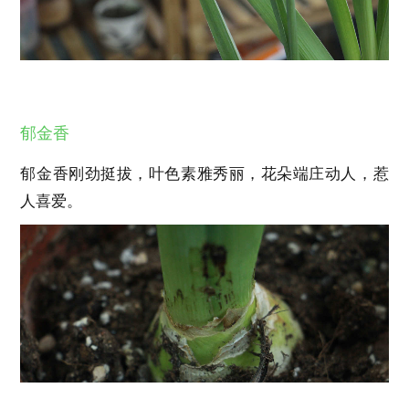
郁金香
郁金香刚劲挺拔，叶色素雅秀丽，花朵端庄动人，惹
人喜爱。