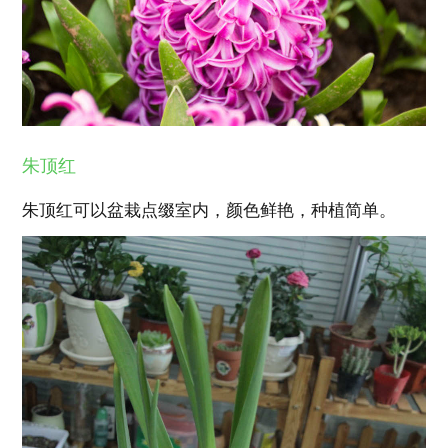
朱顶红
朱顶红可以盆栽点缀室内，颜色鲜艳，种植简单。