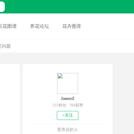
百花图谱
养花论坛
花卉图库
见问题
JamesZ
255粉丝 784获赞
+关注
爱养花的人