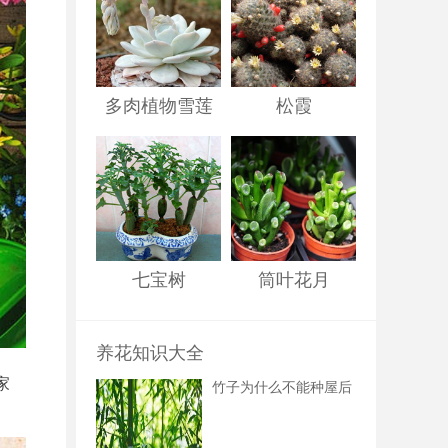
多肉植物雪莲
松霞
七宝树
筒叶花月
养花知识大全
家
竹子为什么不能种屋后