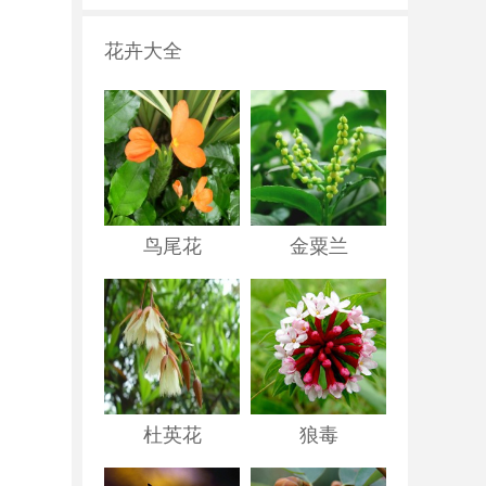
花卉大全
鸟尾花
金粟兰
杜英花
狼毒