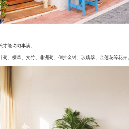
长才能均匀丰满。
叶菊、樱草、文竹、非洲菊、倒挂金钟、玻璃翠、金莲花等花卉