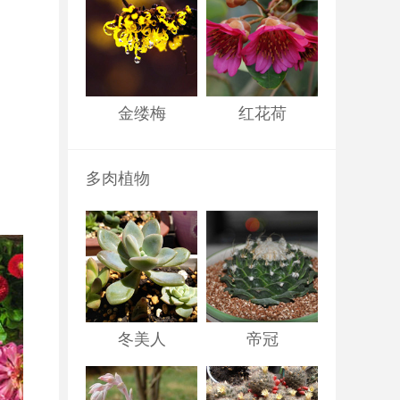
金缕梅
红花荷
多肉植物
冬美人
帝冠