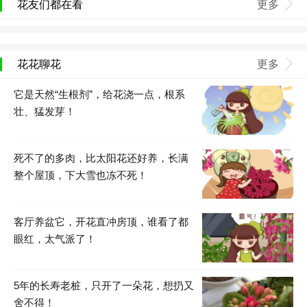
花友们都在看
更多
花花聊花
更多
它是天然“生根剂”，给花浇一点，根系
壮、猛发芽！
死不了的多肉，比太阳花还好养，长满
整个屋顶，下大雪也冻不死！
客厅养盆它，开花直冲房顶，谁看了都
眼红，太气派了！
5年的长寿老桩，只开了一朵花，想扔又
舍不得！