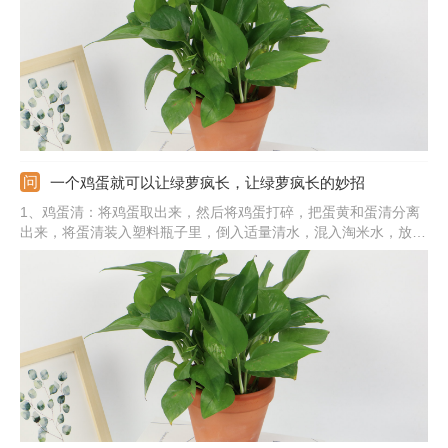
水、黄豆水等。
一个鸡蛋就可以让绿萝疯长，让绿萝疯长的妙招
1、鸡蛋清：将鸡蛋取出来，然后将鸡蛋打碎，把蛋黄和蛋清分离
出来，将蛋清装入塑料瓶子里，倒入适量清水，混入淘米水，放在
光线好的位置，密封30天左右，发酵好取出兑水稀释浇花。2、鸡
蛋壳：将鸡蛋壳收集好，放在阳光下晾晒，然后碾碎呈碎末，可以
在换土上盆时使用，将鸡蛋壳混合到营养土中，也可以挖坑埋入土
壤中。