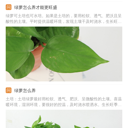
绿萝怎么养才能更旺盛
绿萝可土培也可水培。如果是土培的，要用松软、透气、肥沃且呈
酸性的土壤。平时提供温暖环境，发现土壤干及时浇水，生长旺季
还要追肥，满足对肥水的需求。且定期换土换盆。如果是水培的，
需要注意水质，定期换水，还要在水里滴加营养液，保证养分足，
这样才可促使绿萝旺盛生长。
绿萝怎么养
土培：土培绿萝最好用松软、透气、肥沃、呈微酸性的土壤。喜温
暖环境，湿润环境，要很好的控温，及时浇水喷洒水。生长旺季适
当追肥，给它充足的养分。水培：水培的绿萝要注意水质，最好用
井水、河水。初期勤换水，生根后水少时及时添加水即可。还要定
期修根，滴加营养液，保证养分足，这样才会旺盛生长。