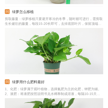
绿萝怎么移植
剪取藤蔓：绿萝移植只要避开寒冷的冬季，随时都可进行，需剪取
生长健壮的藤蔓，每段15-20长即可，去掉底部叶片，保留顶端的
几片即可。土培移植：配制松软、透气的基质，直接将茎蔓插入基
质中，浇透水，提供适宜环境，很快可生根。水培移植：准备透明
的容器和纯净水，将茎蔓插入容器中，勤换水，十天左右可生根。
绿萝用什么肥料最好
1、化肥：绿萝属于观叶植物，选择氮肥为主的化肥，钾肥为辅。
2、液肥：将液肥按照说明书兑水稀释制成溶液，每隔10-15天施
一次。3、叶面肥：将叶面肥兑水稀释，均匀向绿萝的叶片喷洒。
4、自制肥：绿萝也可以自制有机肥来施加，比如，淘米水、养鱼