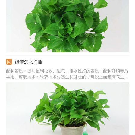
并给叶片喷水。注意事项：过冬温度应在10℃以上，室内环境要流
通，不能太闷。
绿萝怎么扦插
配制基质：提前配制松软、透气、排水性好的基质，配制好消毒后
再用。剪取插条：绿萝插条要选生长健壮的，每段上面都有气生根
才行，还要剪掉顶端的叶片。扦插入土：基质表面戳小洞，插条蘸
取生根粉，直接插入基质中，浇透水。插后管理：提供温暖、湿
润、通风好的环境，基质干燥需及时浇水保湿。