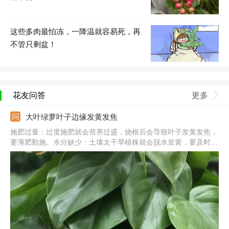
这些多肉最怕冻，一降温就容易死，再
不管只剩盆！
花友问答
更多
大叶绿萝叶子边缘发黄发焦
施肥过量：过度施肥就会营养过盛，烧根后会导致叶子发黄发焦，
要薄肥勤施。水分缺少：土壤太干旱植株就会脱水发黄，要及时浇
水，维持土壤湿润。阳光强烈：被夏季强光暴晒后，叶子会发黄发
焦，要遮光补水。气温太低：温度太低会使植株休眠，出于自我保
护叶子就会发黄发焦。