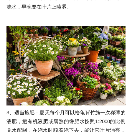
浇水，早晚要在叶片上喷雾。
3、适当施肥：夏天每个月可以给龟背竹施一次稀薄的
液肥，把有机液肥或腐熟的饼肥水按照1:2000的比例
兑水配制，在浇水时顺着浇下去，能让它叶片油亮，