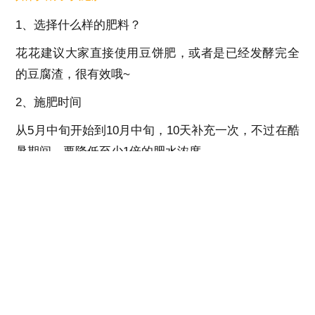
1、选择什么样的肥料？
花花建议大家直接使用豆饼肥，或者是已经发酵完全
的豆腐渣，很有效哦~
2、施肥时间
从5月中旬开始到10月中旬，10天补充一次，不过在酷
暑期间，要降低至少1倍的肥水浓度。
其他注意要点：
1、光照，这时必须的，能全日照最好，不能的话也要
放在南阳台上。
2、通风，这对于月季来说非常重要，一旦通风不好，
月季就会出现白粉病，这时候需要的就是不断地剪掉
患了白粉病的地方，就更加不可能长的旺盛了！