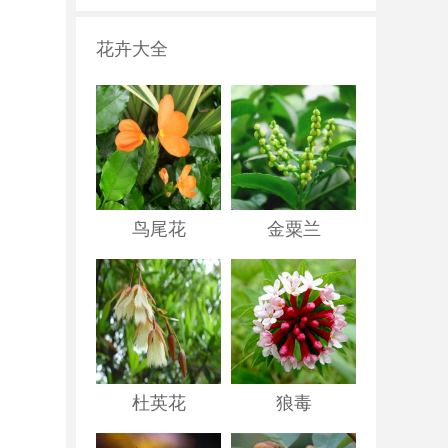
花卉大全
鸟尾花
金粟兰
杜英花
狼毒