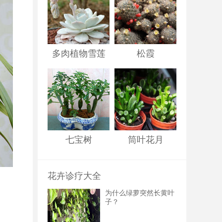
多肉植物雪莲
松霞
七宝树
筒叶花月
花卉诊疗大全
为什么绿萝突然长黄叶
子？