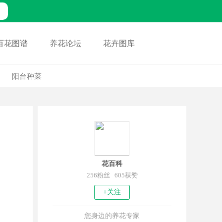
百花图谱
养花论坛
花卉图库
阳台种菜
花百科
256粉丝 605获赞
+关注
您身边的养花专家