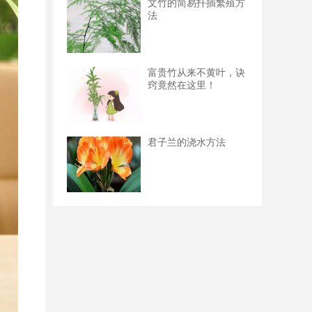
文竹的简易扦插繁殖方
法
富贵竹从来不黄叶，诀
窍竟然在这里！
君子兰的浇水方法