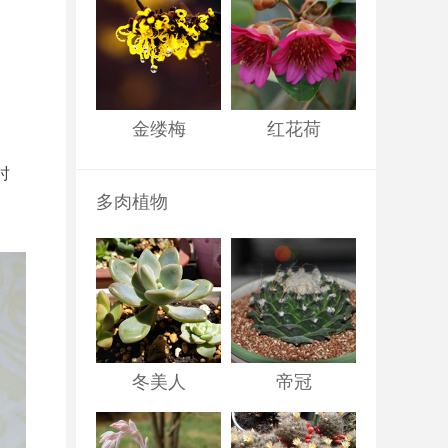
金缕梅
红花荷
时
多肉植物
冬美人
帝冠