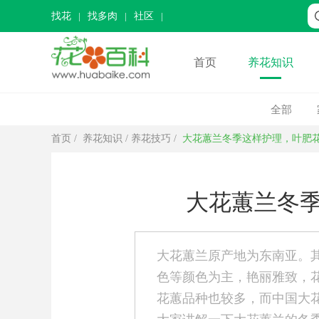
找花
找多肉
社区
首页
养花知识
全部
首页
/
养花知识
/
养花技巧
/
大花蕙兰冬季这样护理，叶肥
大花蕙兰冬
大花蕙兰原产地为东南亚。
色等颜色为主，艳丽雅致，
花蕙品种也较多，而中国大