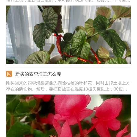
放在散光处多晒太阳，强光的时候要遮挡避开。温度能提供15-25
度之间的最适宜，夏冬季注意控温。另外，注意生长期间蓄水量
大，要勤浇水，让土壤湿润些，但不要积水。
新买的四季海棠怎么养
刚买回来的四季海棠需要先摘除枯萎的叶和花，同时去掉土壤上方
存在的装饰物。然后，要把它放置在温度10摄氏度以上，30摄氏
度以下的室内进行养殖，并且提供给它充足的阳光照射。另外，适
当地减少水肥的施用也必不可少。10天左右之后再考虑施少量的薄
肥即可。