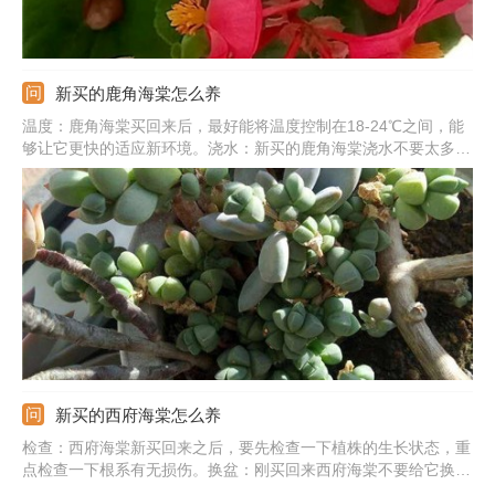
新买的鹿角海棠怎么养
温度：鹿角海棠买回来后，最好能将温度控制在18-24℃之间，能
够让它更快的适应新环境。浇水：新买的鹿角海棠浇水不要太多，
保持土壤的湿润就可以了，浇水过多容易涝根。光照：可以让新买
的鹿角海棠接受适当的阳光照射，有利于它的生长，但要避免被强
光直射。施肥：刚买回来的那段时间先不要施肥，适应新环境后，
可以每半个月给鹿角海棠施肥一次，以氮肥为主。
新买的西府海棠怎么养
检查：西府海棠新买回来之后，要先检查一下植株的生长状态，重
点检查一下根系有无损伤。换盆：刚买回来西府海棠不要给它换
盆，容易伤害到植株，后期每年春天都需要换一次盆。浇水：新买