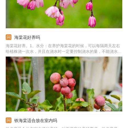
海棠花好养吗
海棠花好养。1、水分：在养护海棠花的时候，可以每隔两天左右
给植株浇一次水，并且在浇水时一定要控制浇水的量，不能浇水太
多，否则会烂根；2、养分：在它的生长期需要每个月施加3~4次
氮肥；3、温度：生长的适宜温度是在15~25℃之间；4、光照：海
棠花比较喜欢阳光，因此在它生长期间要将它放置在阳光充足的地
方。
铁海棠适合放在室内吗