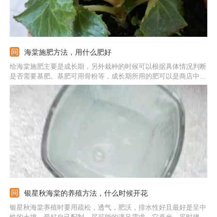
海棠施肥方法，用什么肥好
给海棠施肥主要是成长期，另外栽种的时候可以根据具体情况判断
是否需要基肥。基肥可用骨粉等，成长期所用的肥可以是商店中购
买的各类有机液肥。骨粉可以直接混入土中，有机肥液可以稀释过
后洒在土壤的表面；频率不用太高，10-15天一次即可；春季多氮
肥，花期则注意磷钾肥。温度不适宜时别施肥，使肥液时别弄到叶
子上。
银星秋海棠的养殖方法，什么时候开花
银星秋海棠养殖时要用疏松，透气，肥沃，排水性好且最好是呈中
性的土壤，最好自己配制，尽可能的满足需求。它喜光，平时建议