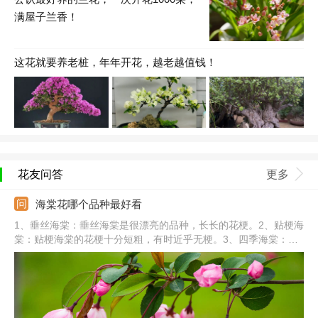
满屋子兰香！
这花就要养老桩，年年开花，越老越值钱！
花友问答
更多
海棠花哪个品种最好看
1、垂丝海棠：垂丝海棠是很漂亮的品种，长长的花梗。2、贴梗海
棠：贴梗海棠的花梗十分短粗，有时近乎无梗。3、四季海棠：四
季海棠全年开花，花朵成簇生长，姿态优美。4、西府海棠：西府
海棠未开花前花色鲜红，开花后变粉红色。5、其他：还有丽格海
棠、钻石海棠、木瓜海棠、梨花海棠、红宝石海棠、北美海棠等。