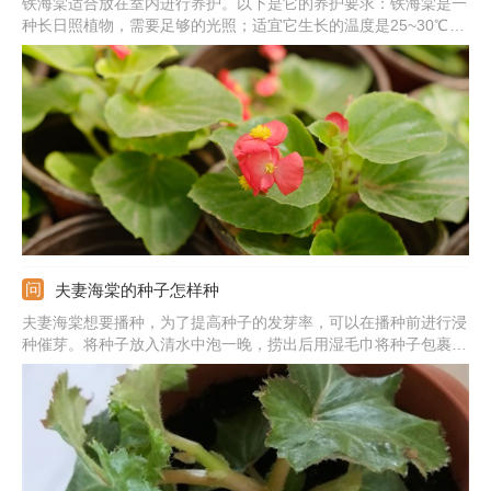
铁海棠适合放在室内进行养护。以下是它的养护要求：铁海棠是一
种长日照植物，需要足够的光照；适宜它生长的温度是25~30℃左
右；铁海棠比较怕水涝，因此在浇水时要遵循见干见湿的浇水原
则；铁海棠的茎干上有刺，并且在它的茎干内部汁液是有毒的，一
定要放在安全的地方合理养护。
夫妻海棠的种子怎样种
夫妻海棠想要播种，为了提高种子的发芽率，可以在播种前进行浸
种催芽。将种子放入清水中泡一晚，捞出后用湿毛巾将种子包裹
住，等种子发芽露白后，准备疏松肥沃的土壤。提前用水将土壤浇
水，把种子点播在土表，覆盖一层薄薄的细土，覆土厚度以看不见
种子为宜，之后保持土壤微潮，等种子发芽出土即可。