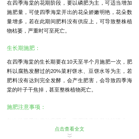
在四季海棠的花期阶段，要以磷肥为主，可适当增加
施肥量，可使四季海棠开出的花朵娇嫩明艳，花朵数
量增多，若在此期间肥料没有供应上，可导致整株植
物枯萎，严重时可至死亡。
生长期施肥：
在四季海棠的生长期要在10天至半个月施肥一次，肥
料以腐熟发酵过的20%菜籽饼水、豆饼水等为主，若
肥料没有达到完全发酵，会产生肥害，会导致四季海
棠的叶子干焦掉，甚至整株植物死亡。
施肥注意事项：
每次给四季海棠施完肥后，要用喷壶给其枝叶喷水，
点击查看全文
以防有肥料溅到植物的枝叶上，造成枝叶的发黄。