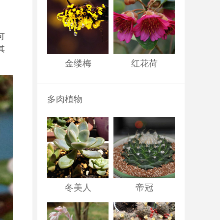
可
其
金缕梅
红花荷
多肉植物
冬美人
帝冠