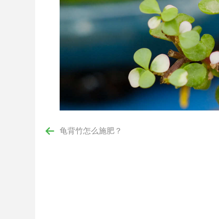
龟背竹怎么施肥？