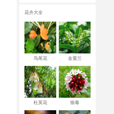
花卉大全
鸟尾花
金粟兰
杜英花
狼毒