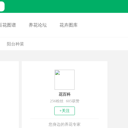
百花图谱
养花论坛
花卉图库
阳台种菜
花百科
256粉丝 605获赞
+关注
您身边的养花专家