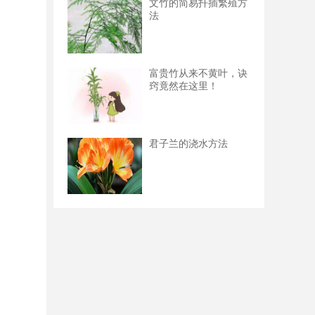
文竹的简易扦插繁殖方
法
富贵竹从来不黄叶，诀
窍竟然在这里！
君子兰的浇水方法