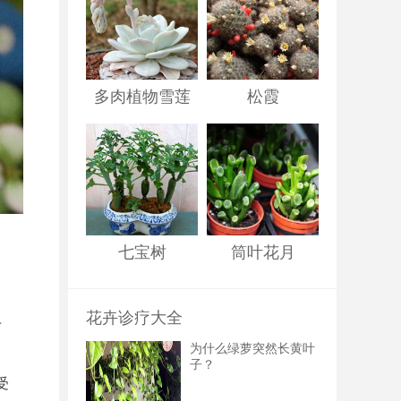
多肉植物雪莲
松霞
七宝树
筒叶花月
花卉诊疗大全
于
为什么绿萝突然长黄叶
子？
受