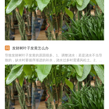
肥。5、病虫：防治好病虫，及时摘除掉病叶和虫叶，及时喷洒药
物。
发财树叶子发黄怎么办
导致发财树叶子发黄的原因很多。1、调整浇水：若是浇水不当导
致的，缺水时要循序渐进的补水，浇水过多时需通风松土。2、合
理见光：若是光照不当导致的，需养在光线明亮的室内，避开直射
光。3、保持温度：若是温度不适导致的，需调整好周边的温度。
4、防治病虫害：若是病虫害导致的，需摘除病叶，及时喷药。