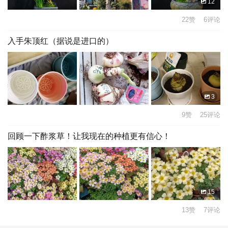
12
22赞 6评论
入手朱顶红（据说是进口的）
3
9赞 25评论
回顾一下酢浆草！让我现在的种植更有信心！
15
13赞 7评论