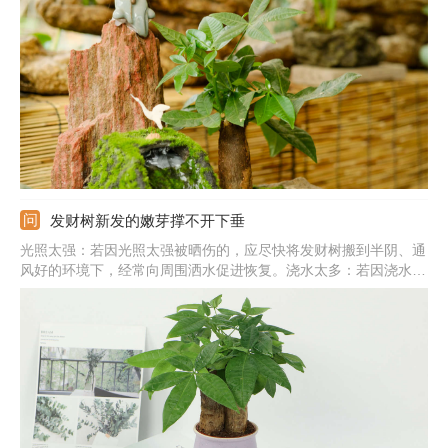
耐旱性极差，长期不浇水会导致黄叶，应及时补水，保证土壤微
湿。土壤不适：若土壤板结严重会阻碍根系呼吸，导致黄叶，需尽
快换土。
发财树新发的嫩芽撑不开下垂
光照太强：若因光照太强被晒伤的，应尽快将发财树搬到半阴、通
风好的环境下，经常向周围洒水促进恢复。浇水太多：若因浇水太
多，阻碍根系呼吸导致，应尽快排掉积水，加强通风，蒸发掉水
分。温度太低：若因温度太低被冻伤的，应提高温度，最好保温在
15℃以上。土壤不适：若因土壤问题导致的，建议尽快换土才行。