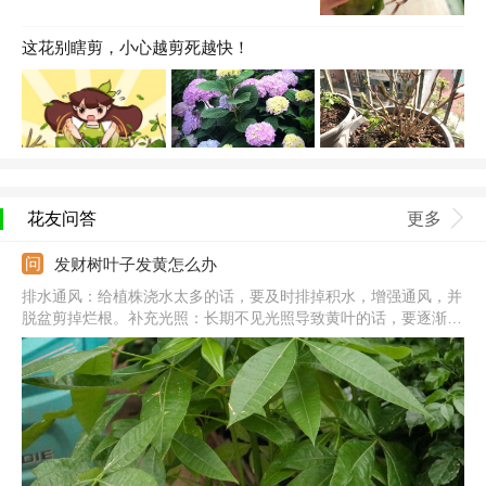
这花别瞎剪，小心越剪死越快！
花友问答
更多
发财树叶子发黄怎么办
排水通风：给植株浇水太多的话，要及时排掉积水，增强通风，并
脱盆剪掉烂根。补充光照：长期不见光照导致黄叶的话，要逐渐增
加光照，平时要在半阳处养，避免暴晒。脱盆修根：肥害引起烧根
黄叶的话，轻度的可浇水稀释余肥，重度肥害要修剪烂根，并换新
土栽种。