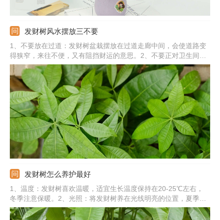
发财树风水摆放三不要
1、不要放在过道：发财树盆栽摆放在过道走廊中间，会使道路变
得狭窄，来往不便，又有阻挡财运的意思。2、不要正对卫生间：
卫生间门口的空气质量不好，还会使发财树的招财之势被破坏。
3、不要放在横梁下：横梁下放发财树有横挡住财运的说法，是不
吉利的象征。
发财树怎么养护最好
1、温度：发财树喜欢温暖，适宜生长温度保持在20-25℃左右，
冬季注意保暖。2、光照：将发财树养在光线明亮的位置，夏季强
光时搭遮阳网。3、水分：浇水坚持见干见湿，冬季温度过低时减
少浇水，保持土壤干燥。4、施肥：生长季薄肥勤施，配合叶面