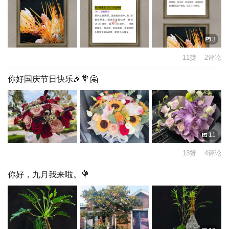
3
11赞 2评论
你好国庆节日快乐🎉💐🤗
11
13赞 4评论
你好，九月我来啦。💐