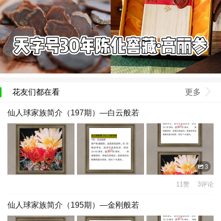
花友们都在看
更多
仙人球家族简介（197期）—白云般若
3
11赞 3评论
仙人球家族简介（195期）—金刚般若