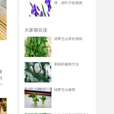
理，掉叶子的原因
大家都在读
绿萝怎么养长得快
茉莉的修剪方法
非
什
一
绿萝怎么修剪