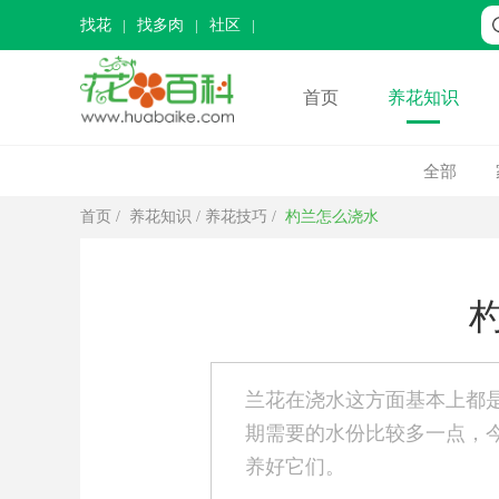
找花
找多肉
社区
首页
养花知识
全部
首页
/
养花知识
/
养花技巧
/
杓兰怎么浇水
兰花在浇水这方面基本上都
期需要的水份比较多一点，
养好它们。