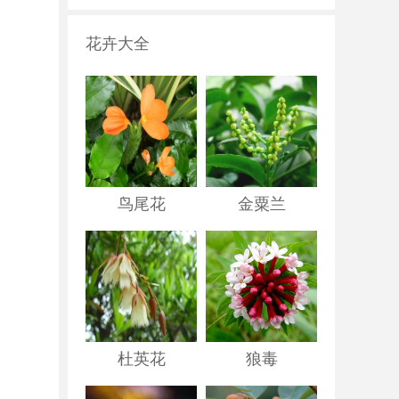
花卉大全
鸟尾花
金粟兰
杜英花
狼毒