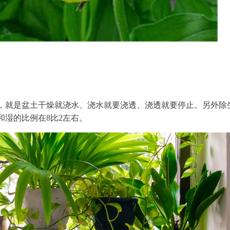
，就是盆土干燥就浇水、浇水就要浇透、浇透就要停止。另外除
湿的比例在8比2左右。