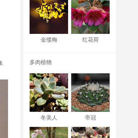
金缕梅
红花荷
多肉植物
生
冬美人
帝冠