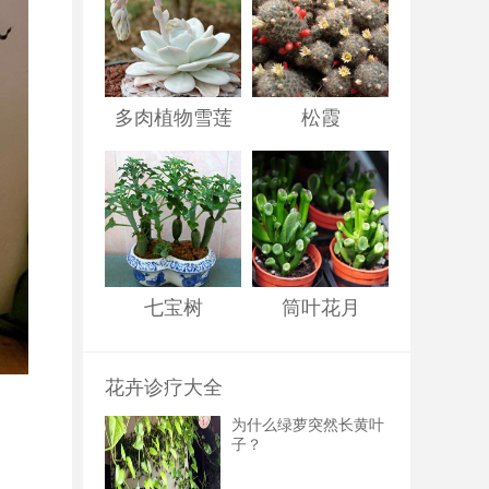
多肉植物雪莲
松霞
七宝树
筒叶花月
花卉诊疗大全
为什么绿萝突然长黄叶
子？