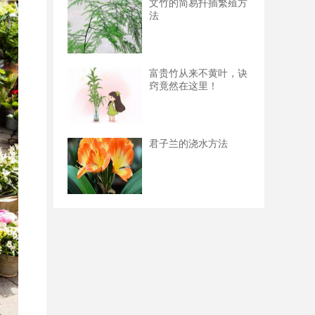
文竹的简易扦插繁殖方
法
富贵竹从来不黄叶，诀
窍竟然在这里！
君子兰的浇水方法