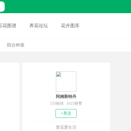
百花图谱
养花论坛
花卉图库
阳台种菜
阿姆斯特丹
533粉丝 1025获赞
+关注
爱花爱生活