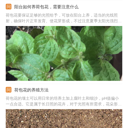
阳台如何养荷包花，需要注意什么
荷包花要保证足够的光照给予，可放在阳台上养，适当的光线照
射，确保叶片正常发育、使花芽形成，不过注意夏季太阳光强烈，
要遮阴避光。它喜欢湿润的环境，一般是等盆土发干后浇水。生长
时期隔10天左右施次肥水，花期前增施磷肥。适宜的温度在10-
15℃左右，夏季要通风降温。
荷包花的养殖方法
荷包花的壤土可以用日常的培养土加上腐叶土和细沙，pH值偏小
一点合适。它是属于长日照的花卉，对于光照有所需求，花朵形成
阶段得保证14小时才能形成花芽。冷凉的气候下更适宜生长，温度
应该保持在20℃。及时补给水分保障需求，但是水量过多也不合
适。