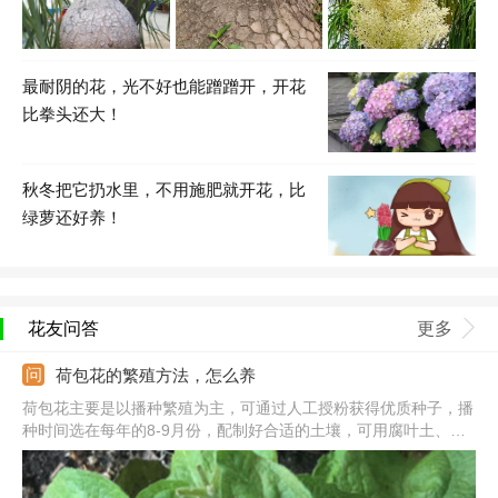
最耐阴的花，光不好也能蹭蹭开，开花
比拳头还大！
秋冬把它扔水里，不用施肥就开花，比
绿萝还好养！
花友问答
更多
荷包花的繁殖方法，怎么养
荷包花主要是以播种繁殖为主，可通过人工授粉获得优质种子，播
种时间选在每年的8-9月份，配制好合适的土壤，可用腐叶土、河
沙、园土等配制，将种子小心播撒到土壤中，盖上一层薄薄的细
沙，播种后浸水湿润花盆，放在阴凉的地方。繁殖会少量使用扦插
的方法，需先配制好沙床，剪取健康的枝条用来扦插。