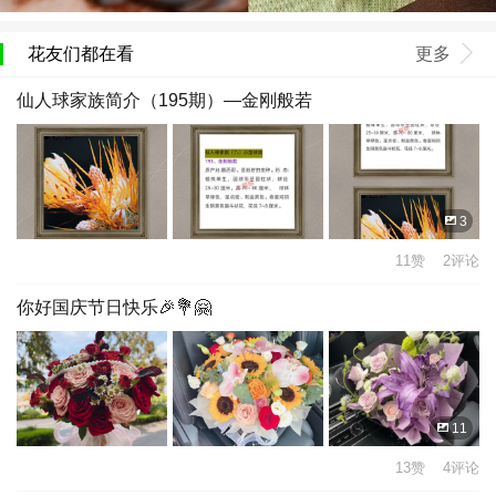
花友们都在看
更多
仙人球家族简介（195期）—金刚般若
3
11赞 2评论
你好国庆节日快乐🎉💐🤗
11
13赞 4评论