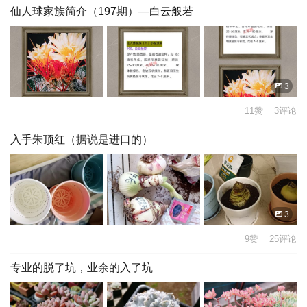
仙人球家族简介（197期）—白云般若
3
11赞 3评论
入手朱顶红（据说是进口的）
3
9赞 25评论
专业的脱了坑，业余的入了坑