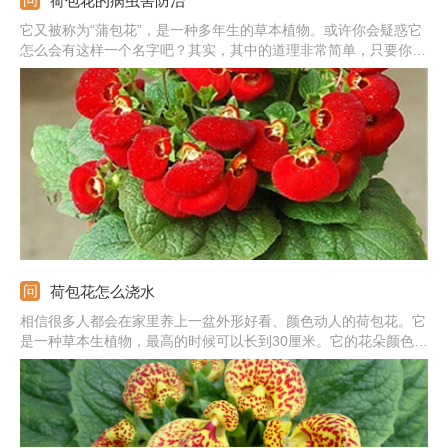
荷包花的病虫害防治
它又被称为“蒲包花”，是一种多年生的草本植物。或许你会疑惑它
怎么会有这样一个名字吧？其实，其中的道理非常简单，只要你观
察一下它的图片，你就会明白它的名字与它的花朵形状关系非常密
切。非常有趣吧？这么好看的花卉，我们要是养植的话，一定不能
让它受到病虫害的侵袭，那么如果遇到的话我们应该怎么办呢？
荷包花怎么浇水
相信很多人都会在家里养上一盆外形好看、颜色动人的荷包花。它
是一种草本生植物，最高的时候可以长到30厘米。它的花朵颜色种
类多样、十分丰富，单色荷包花通常有黄色和白色等，复色花则会
在单色花的底色基础上再生出一些橙色或者是粉色的斑点，十分可
爱，因此受到许多花友的喜爱。那么在栽培荷包花的时候都需要注
意一些什么呢？接下来就给大家介绍一下荷包花在日常栽培时如何
浇水。