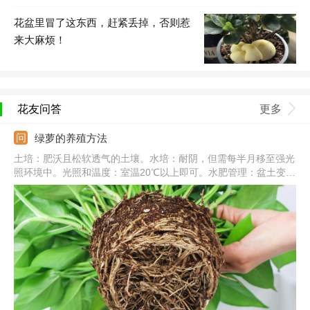
花盆里冒了这东西，赶紧丢掉，否则惹
来大麻烦！
花友问答
更多
绿萝的养殖方法
土培：肥沃且松软透气的土壤。水培：耐阴，但需每半月移至强光
照环境中。光照和温度：室温20℃以上即可。水肥管理：盆土变干
需要及时浇水，一次浇透，秋冬减少浇水和施肥。常见病害：炭疽
病、根腐病、叶斑病。