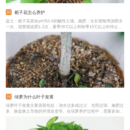
栀子花怎么养护
盆土：栀子花喜欢pH为5-6的酸性土壤。施肥：生长期每周浇肥水
一次，现蕾期追肥1-2次，夏季35℃以上和秋季15℃以上时停止施
肥。浇水：保持盆土湿润，晚上可喷雾将叶片淋湿。光照：要充
足，除七八月份正午外可放在阳光下养护。
绿萝为什么叶子发黄
绿萝叶子发黄主要原因包括：浇水过多或过少、光照过强、施肥过
多、换盆换土导致的环境改变等。在绿萝养护过程中，需要多加观
察，发现叶片发黄及时找出对应原因并作出处理。