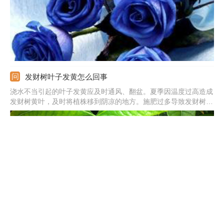
发财树叶子发黄怎么回事
浇水不当引起的叶子发黄应及时通风、翻盆。夏季因温度过高造成
发财树黄叶，及时将植株移到阴凉的地方。施肥过多导致发财树根
部腐烂，将植株脱盆，清理腐烂的部分，换上新土，重新栽种。
君子兰开花有什么兆头