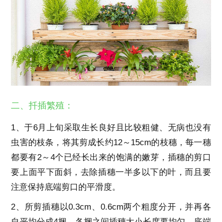
二、扦插繁殖：
1、于6月上旬采取生长良好且比较粗健、无病也没有
虫害的枝条，将其剪成长约12～15cm的枝穗，每一穗
都要有2～4个已经长出来的饱满的嫩芽，插穗的剪口
要上面平下面斜，去除插穗一半多以下的叶，而且要
注意保持底端剪口的平滑度。
2、所剪插穗以0.3cm、0.6cm两个粗度分开，并再各
自平均分成4捆，各捆之间插穗大小长度要均匀，底端