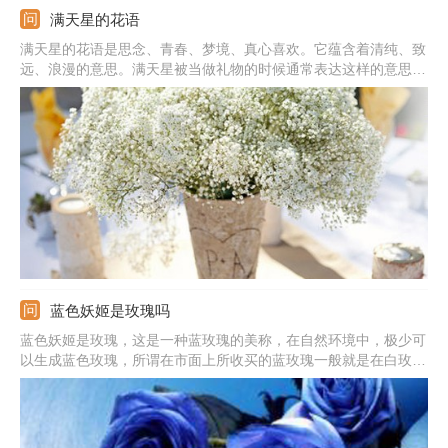
满天星的花语
满天星的花语是思念、青春、梦境、真心喜欢。它蕴含着清纯、致
远、浪漫的意思。满天星被当做礼物的时候通常表达这样的意思：
我在思念你，你是清纯的，我是真心喜欢你的，拥有你我很喜悦。
蓝色妖姬是玫瑰吗
蓝色妖姬是玫瑰，这是一种蓝玫瑰的美称，在自然环境中，极少可
以生成蓝色玫瑰，所谓在市面上所收买的蓝玫瑰一般就是在白玫瑰
成长初期，还未长成成熟花朵品种的时候，人工加上不易掉色的蓝
色染色剂染制而成。