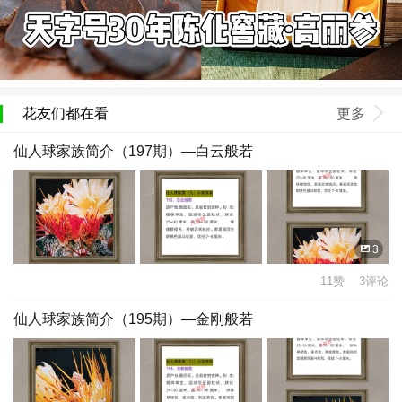
花友们都在看
更多
仙人球家族简介（197期）—白云般若
3
11赞 3评论
仙人球家族简介（195期）—金刚般若