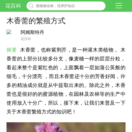
花百科
木香薷的繁殖方式
阿姆斯特丹
花百科
摘要
木香薷，也称紫荆芥，是一种灌木类植物， 木
香薷的上部分比较多分支，像麦穗一样的层层分粒，
看起来整个是紫红色的，上面飘着一层如蒲公英般的
细毛，十分漂亮 ，而且木香薷还十分的芳香好闻，许
多的精油成分就是从中提取出来的。除此之外，木香
薷也是很好的的蜜源植物，在园林及农林等的生产中
使用放入十分广，所以，接下来，让我们来普及一下
关于木香薷繁殖方式的知识吧！