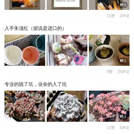
3
11赞 2评论
入手朱顶红（据说是进口的）
3
9赞 25评论
专业的脱了坑，业余的入了坑
9
11赞 6评论