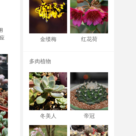
用
应
金缕梅
红花荷
多肉植物
冬美人
帝冠