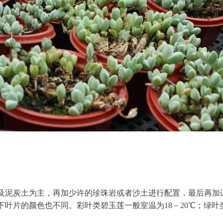
及泥炭土为主，再加少许的珍珠岩或者沙土进行配置，最后再加
叶片的颜色也不同。彩叶类碧玉莲一般室温为18－20℃；绿叶