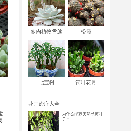
多肉植物雪莲
松霞
七宝树
筒叶花月
花卉诊疗大全
适
为什么绿萝突然长黄叶
子？
类