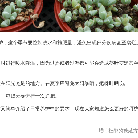
护，这个季节要控制浇水和施肥量，避免出现部分疾病甚至腐烂
同时进行喷水降温，因为过热或者过湿都可能会造成茎叶变黑甚
置在阳光充足的地方。在夏季应避免太阳暴晒，把株叶晒伤。
，每15天要进行一次追肥。
时又简单介绍了日常养护中的要求，现在大家知道怎么更好的呵
蜡叶杜鹃的繁殖方