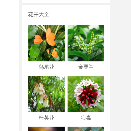
花卉大全
鸟尾花
金粟兰
杜英花
狼毒