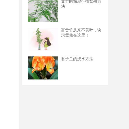
文竹的简易扦插繁殖方
法
富贵竹从来不黄叶，诀
窍竟然在这里！
君子兰的浇水方法