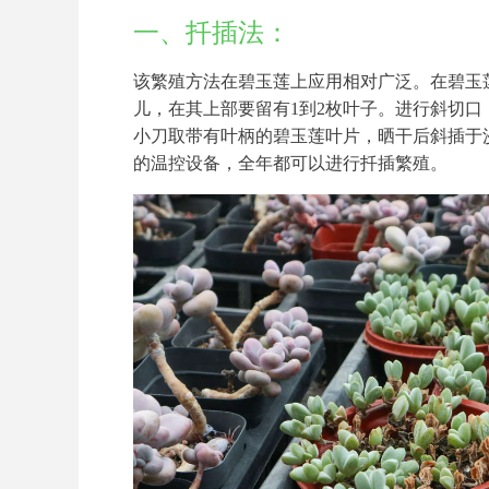
一、扦插法：
该繁殖方法在碧玉莲上应用相对广泛。在碧玉
儿，在其上部要留有1到2枚叶子。进行斜切
小刀取带有叶柄的碧玉莲叶片，晒干后斜插于沙
的温控设备，全年都可以进行扦插繁殖。