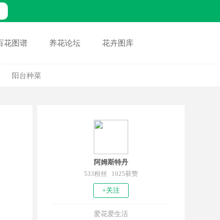
百花图谱
养花论坛
花卉图库
阳台种菜
阿姆斯特丹
533粉丝 1025获赞
+关注
爱花爱生活