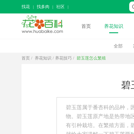
找花
找多肉
社区
首页
养花知识
全部
首页
/
养花知识
/
养花技巧
/
碧玉莲怎么繁殖
碧
碧玉莲属于番杏科的品种，
物。碧玉莲原产地是热带地
有引种栽培。在繁殖方面，