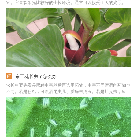
宜。它喜欢阳光比较好的生长环境。通常可以接受全天的光照。夏
天注意遮光。整体来说它喜欢透气的土壤，排水性能好一些更好存
活。沙性土壤最合适养殖它。它喜欢偏干一些的环境。不要使土壤
太过潮湿。
帝王花长虫了怎么办
它长虫要先看是哪种虫害然后再选用药物，虫害不同喷洒的药物也
不同。若是粉虱，可喷洒昆虫几丁质酶来消灭。若是蚧壳虫，应喷
洒氧化乐果药物。病症主要是叶斑病和炭疽病，会危害叶片，也要
喷洒药物。此外，后期养护时要多通风，提供适宜的生长环境，减
少病害发生。