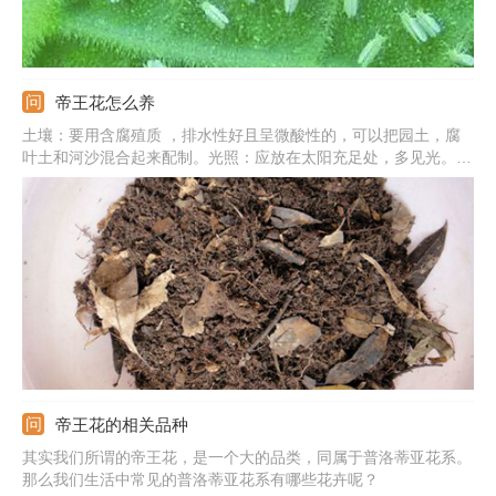
帝王花怎么养
土壤：要用含腐殖质 ，排水性好且呈微酸性的，可以把园土，腐
叶土和河沙混合起来配制。光照：应放在太阳充足处，多见光。温
度：适合生长在27度左右的环境下，冬季不能低于7度。施肥：春
秋两季各施加一次肥料就行。浇水：它喜稍微干燥的环境，浇水不
用太勤。此外，注意病虫害，发现时要喷药防控。
帝王花的相关品种
其实我们所谓的帝王花，是一个大的品类，同属于普洛蒂亚花系。
那么我们生活中常见的普洛蒂亚花系有哪些花卉呢？