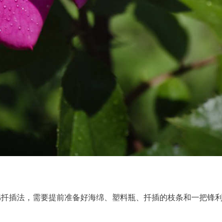
绵扦插法，需要提前准备好海绵、塑料瓶、扦插的枝条和一把锋