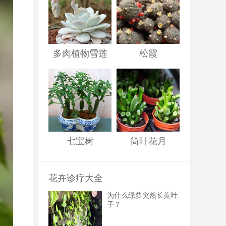
多肉植物雪莲
松霞
七宝树
筒叶花月
花卉诊疗大全
为什么绿萝突然长黄叶
子？