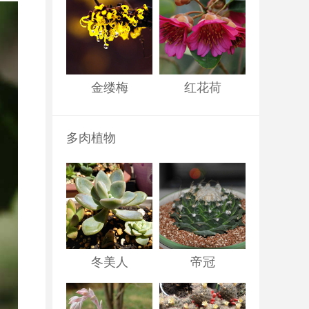
金缕梅
红花荷
多肉植物
冬美人
帝冠