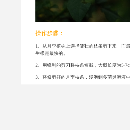
操作步骤：
1、从月季植株上选择健壮的枝条剪下来，而
生根是最快的。
2、用锋利的剪刀将枝条短截，大概长度为5-
3、将修剪好的月季枝条，浸泡到多菌灵溶液中
4、浸泡后，将枝条捞出来，放在阴凉通风处
5、准备扦插的土壤，可以用珍珠岩和椰糠按照
了保水性会变差。
6、想要月季生根更快，可以将月季枝条下端