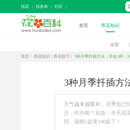
找花
找多肉
社区
首页
养花知识
全部
首页
/
养花知识
/
养花技巧
/
3种月季扦插方法，学会1种，1
3种月季扦插方法
天气越来越暖和，月季也已
少，咋办呢？别急，今天花
招，就能1盆变100盆了！