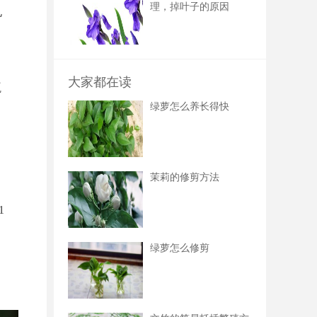
理，掉叶子的原因
孔
大家都在读
瓶
绿萝怎么养长得快
，
茉莉的修剪方法
1
绿萝怎么修剪