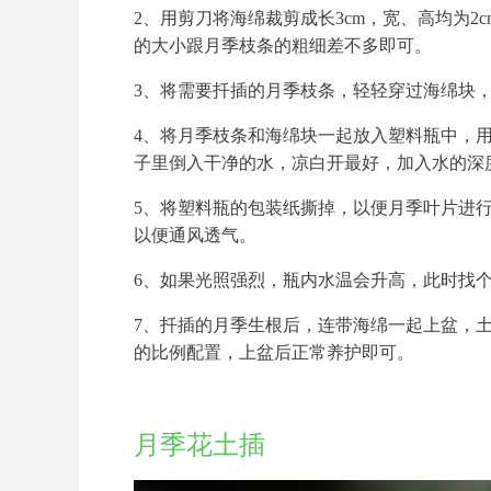
2、用剪刀将海绵裁剪成长3cm，宽、高均为2
的大小跟月季枝条的粗细差不多即可。
3、将需要扦插的月季枝条，轻轻穿过海绵块，
4、将月季枝条和海绵块一起放入塑料瓶中，
子里倒入干净的水，凉白开最好，加入水的深度
5、将塑料瓶的包装纸撕掉，以便月季叶片进
以便通风透气。
6、如果光照强烈，瓶内水温会升高，此时找
7、扦插的月季生根后，连带海绵一起上盆，土
的比例配置，上盆后正常养护即可。
月季花土插