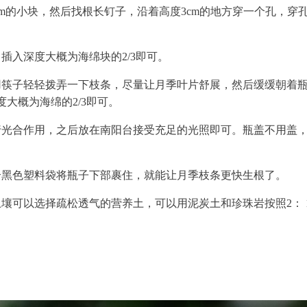
cm的小块，然后找根长钉子，沿着高度3cm的地方穿一个孔，穿
插入深度大概为海绵块的2/3即可。
用筷子轻轻拨弄一下枝条，尽量让月季叶片舒展，然后缓缓朝着
大概为海绵的2/3即可。
行光合作用，之后放在南阳台接受充足的光照即可。瓶盖不用盖
个黑色塑料袋将瓶子下部裹住，就能让月季枝条更快生根了。
壤可以选择疏松透气的营养土，可以用泥炭土和珍珠岩按照2： 