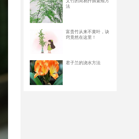
文竹的简易扦插繁殖方
法
富贵竹从来不黄叶，诀
窍竟然在这里！
君子兰的浇水方法