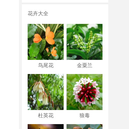
花卉大全
鸟尾花
金粟兰
杜英花
狼毒