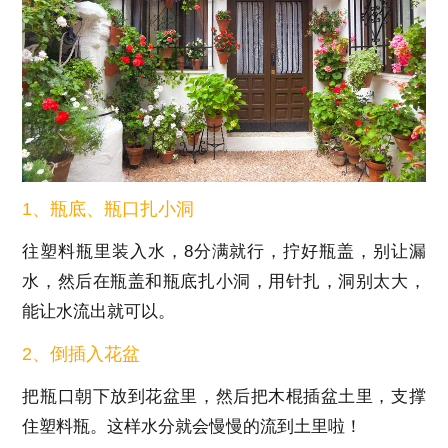
1、瓶底、瓶口扎小洞
往塑料瓶里装入水，8分满就行，拧好瓶盖，别让漏
水，然后在瓶盖和瓶底扎小洞，用针扎，洞别太大，
能让水流出就可以。
2、倒插入花盆
把瓶口朝下放到花盆里，然后把木棍插盆土里，支撑
住塑料瓶。这样水分就会慢慢的流到土里啦！