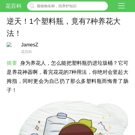
花百科
逆天！1个塑料瓶，竟有7种养花大
法！
JamesZ
花百科
摘要
身为养花人，怎么能把塑料瓶扔进垃圾桶？它可
是养花神器啊，看完花花的7种用法，你绝对会竖起大
拇指，同时更会为自己扔了那么多塑料瓶而悔青了肠
子！