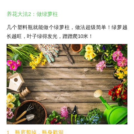
养花大法2：做绿萝柱
几个塑料瓶就能做个绿萝柱，做法超级简单！绿萝越
长越旺，叶子绿得发光，蹭蹭爬10米！
1、瓶底剪掉，瓶身戳洞