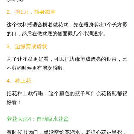
2、剪1刀，瓶身戳洞
这个饮料瓶适合横着做花盆，先在瓶身剪出1个长方形
的口，然后在做盆底的侧面戳几个小洞透水。
3、边缘剪成齿状
为了让花盆更好看，可以把边缘剪成漂亮的锯齿，比
不剪的时候更有层次感啦。
4、种上花
把花种上就行啦，这个颜色的瓶子和什么花搭配都很
好看！
养花大法4：自动吸水花盆
有时候出远门，就没空给花浇水，老担心花被旱死，