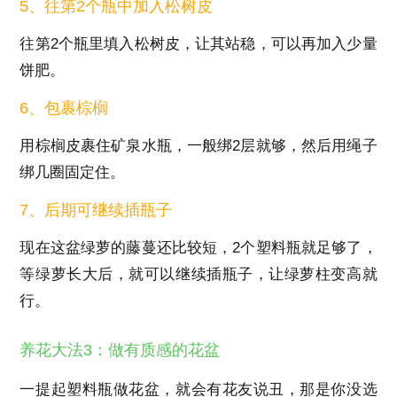
5、往第2个瓶中加入松树皮
往第2个瓶里填入松树皮，让其站稳，可以再加入少量
饼肥。
6、包裹棕榈
用棕榈皮裹住矿泉水瓶，一般绑2层就够，然后用绳子
绑几圈固定住。
7、后期可继续插瓶子
现在这盆绿萝的藤蔓还比较短，2个塑料瓶就足够了，
等绿萝长大后，就可以继续插瓶子，让绿萝柱变高就
行。
养花大法3：做有质感的花盆
一提起塑料瓶做花盆，就会有花友说丑，那是你没选