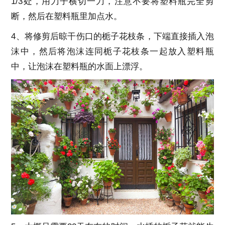
1/3处，用刀子横切一刀，注意不要将塑料瓶完全剪
断，然后在塑料瓶里加点水。
4、将修剪后晾干伤口的栀子花枝条，下端直接插入泡
沫中，然后将泡沫连同栀子花枝条一起放入塑料瓶
中，让泡沫在塑料瓶的水面上漂浮。