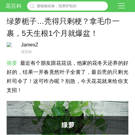
花百科
绿萝栀子…秃得只剩梗？拿毛巾一
裹，5天生根1个月就爆盆！
JamesZ
花百科
摘要
最近有个朋友跟花花说，他家的花冬天还养的好
好的，结果一开春竟然叶子全黄了，最后秃的只剩光
杆司令了！这可咋办呢？别急，今天花花就来给你支
支招！