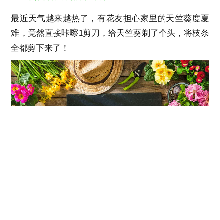
最近天气越来越热了，有花友担心家里的天竺葵度夏
难，竟然直接咔嚓1剪刀，给天竺葵剃了个头，将枝条
全都剪下来了！
操作步骤：