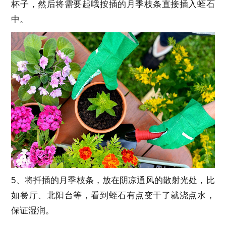
杯子，然后将需要起哦按插的月季枝条直接插入蛭石
中。
5、将扦插的月季枝条，放在阴凉通风的散射光处，比
如餐厅、北阳台等，看到蛭石有点变干了就浇点水，
保证湿润。