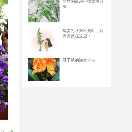
文竹的简易扦插繁殖方
法
富贵竹从来不黄叶，诀
窍竟然在这里！
君子兰的浇水方法
办