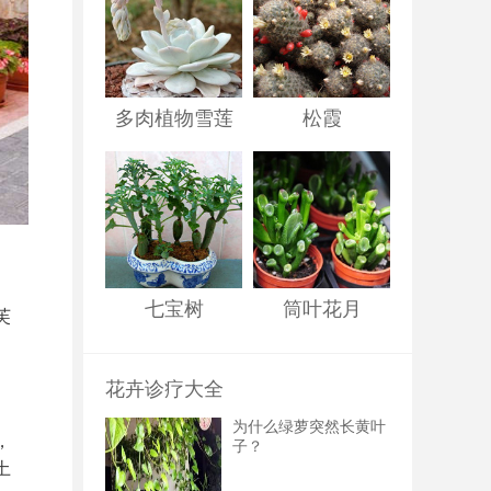
多肉植物雪莲
松霞
七宝树
筒叶花月
芙
花卉诊疗大全
为什么绿萝突然长黄叶
，
子？
土