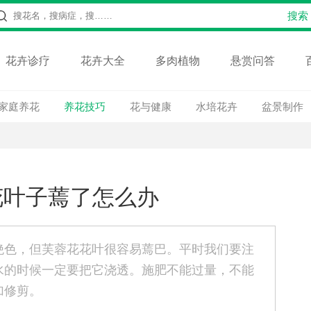
花卉诊疗
花卉大全
多肉植物
悬赏问答
家庭养花
养花技巧
花与健康
水培花卉
盆景制作
花叶子蔫了怎么办
绝色，但芙蓉花花叶很容易蔫巴。平时我们要注
水的时候一定要把它浇透。施肥不能过量，不能
加修剪。