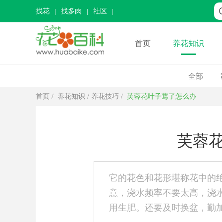
找花
找多肉
社区
首页
养花知识
全部
首页
/
养花知识
/
养花技巧
/
芙蓉花叶子蔫了怎么办
芙蓉
它的花色和花形堪称花中的
意，浇水频率不要太高，浇
用生肥。还要及时换盆，勤