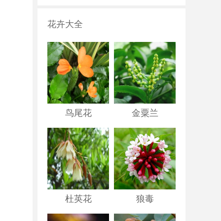
花卉大全
鸟尾花
金粟兰
杜英花
狼毒