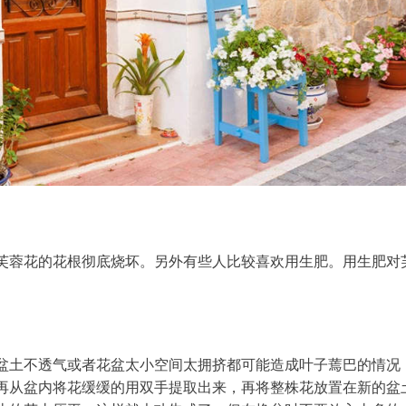
芙蓉花的花根彻底烧坏。另外有些人比较喜欢用生肥。用生肥对
盆土不透气或者花盆太小空间太拥挤都可能造成叶子蔫巴的情况
再从盆内将花缓缓的用双手提取出来，再将整株花放置在新的盆