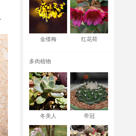
，
金缕梅
红花荷
多肉植物
冬美人
帝冠