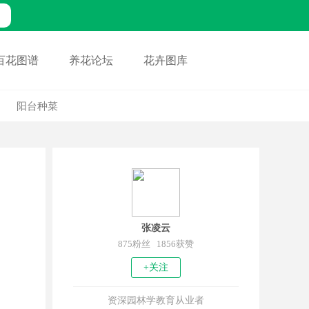
百花图谱
养花论坛
花卉图库
阳台种菜
张凌云
875粉丝 1856获赞
+关注
资深园林学教育从业者