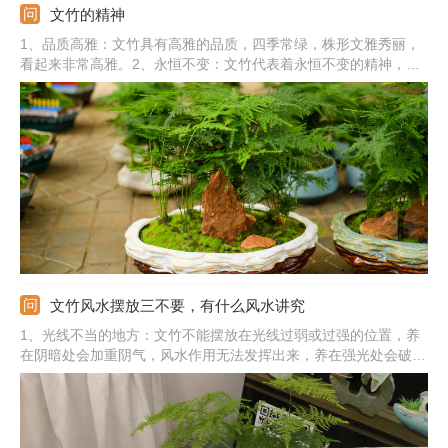
文竹的精神
1、品质高雅：文竹具有高雅的品质，四季常绿，株形文雅秀丽，
看起来非常高雅。2、永恒不变：文竹代表着永恒不变的精神，能
保持不变的叶色，能寓意夫妻和睦、爱情长久，代表着爱情天长地
久。3、不屈不挠：文竹也有不屈不挠的精神，文竹非常耐阴，能
在光线偏阴暗的地方生长下去。
文竹风水摆放三不要，有什么风水讲究
1、光线不当的地方：文竹不能摆放在光线过弱或过强的位置，养
在阴暗处会加重阴气，风水作用无法发挥出来，养在强光处会破坏
室内风水，无法起到纳气、旺财的作用。2、厨卫位置：文竹不适
合摆放在厨房或卫生间等位置，使室内阴气加重，影响家中的运
势。3、卧室床边：文竹不适合养在床边，容易瞎想，惊慌。