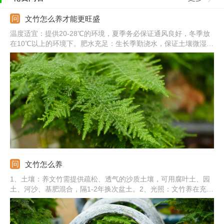
文竹怎么养才能更旺盛
温度适宜：提供20-28℃的环境，夏季务必保证通风良好，冬季放
在10℃以上的环境下。肥水充足：生长季勤浇水，保证土壤微湿，
每月还需追肥一次，给予充足的营养。适当遮光：文竹不耐晒，偶
尔让它接受散光即可，避免晒伤。土壤适宜：用松软、透气、肥沃
的土壤栽培，且每年都需换土一次。
文竹怎么养
1、土壤：养文竹需提供疏松、透气的沙质土壤，可用腐叶土、园
土、河沙、基肥混合，隔1-2年换次盆土。2、光照：文竹养在充足
的散光中，不能暴晒在烈日下。3、水分：文竹喜湿润，生长阶段
及时浇水，还需配合叶面和周边喷水。4、肥料：文竹生长阶段每
隔2周施次氮肥，坚持薄肥勤施。5、修剪：适当修剪枝叶，保持美