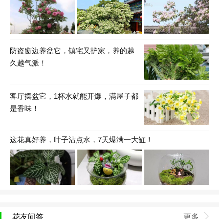
防盗窗边养盆它，镇宅又护家，养的越
久越气派！
客厅摆盆它，1杯水就能开爆，满屋子都
是香味！
这花真好养，叶子沾点水，7天爆满一大缸！
花友问答
更多