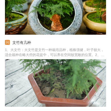
观。
文竹有几种
1、大文竹：大文竹是文竹一种栽培品种，植株强健，叶子较大，
适合栽种在略大些的花盆中，可以养在空间较宽敞的位置。2、矮
文竹：矮文竹是种常见的文竹，植株比较低矮，茎部丛生较直立，
给人一种清秀、闲逸的美感。3、细叶文竹：细叶文竹的叶状枝条
很细长，在每年的5-9月份开花，果实颜色为鲜红色。