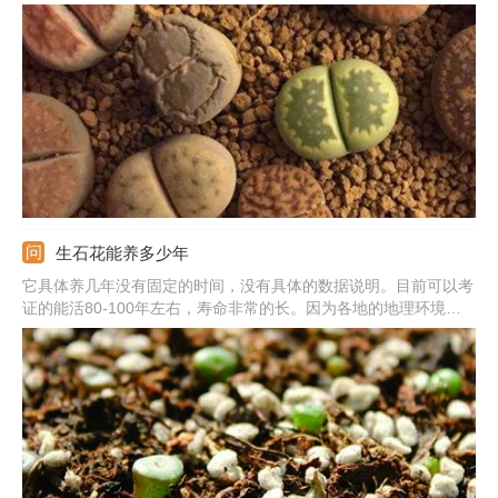
根，放在干燥通风的地方晾晒。花盆用较大一些的，土壤要求疏松
透气，还具有一定营养。将土壤填充到花盆之中，然后把生石花的
根部栽种进去，做好后期养护。
生石花能养多少年
它具体养几年没有固定的时间，没有具体的数据说明。目前可以考
证的能活80-100年左右，寿命非常的长。因为各地的地理环境不
同，气候条件不一样，养护方法也不固定，所以寿命也各不相同。
如果气候环境适合它生长，日常养护合理，没有人为破坏影响的
话，寿命就比较长。