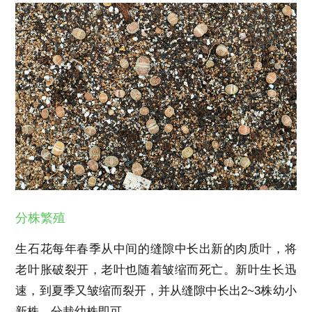
分株繁殖
生石花每年春季从中间的缝隙中长出新的肉质叶，将
老叶胀破裂开，老叶也随着皱缩而死亡。新叶生长迅
速，到夏季又皱缩而裂开，并从缝隙中长出2~3株幼小
新株，分栽幼株即可。