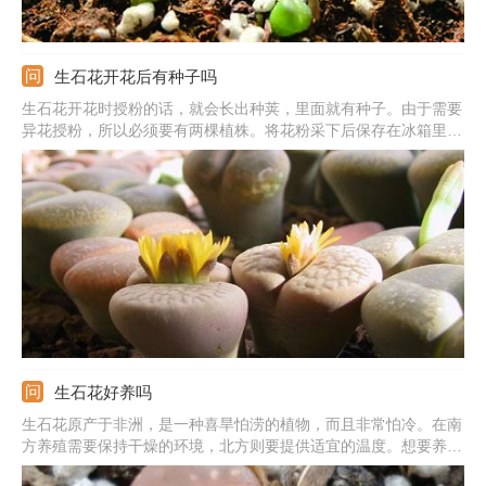
生石花开花后有种子吗
生石花开花时授粉的话，就会长出种荚，里面就有种子。由于需要
异花授粉，所以必须要有两棵植株。将花粉采下后保存在冰箱里，
等到另一株开花时授粉。授粉后要将花瓣摘除，让子房接受光照。
等到春夏之交，将种荚取下泡水。使种子和种荚分离，去除杂质并
沥干后，放到冰箱中保存即可。
生石花好养吗
生石花原产于非洲，是一种喜旱怕涝的植物，而且非常怕冷。在南
方养殖需要保持干燥的环境，北方则要提供适宜的温度。想要养好
它，需要提供疏松肥沃的土壤作为基质，每天给予它长时间的光