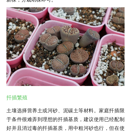
扦插繁殖
土壤选择营养土或河砂、泥碳土等材料。家庭扦插限
于条件很难弄到理想的扦插基质，建议使用已经配制
好并且消过毒的扦插基质，用中粗河砂也行，但在使