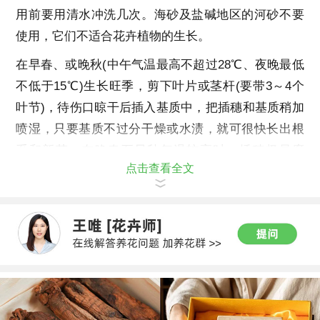
用前要用清水冲洗几次。海砂及盐碱地区的河砂不要
使用，它们不适合花卉植物的生长。
在早春、或晚秋(中午气温最高不超过28℃、夜晚最低
不低于15℃)生长旺季，剪下叶片或茎杆(要带3～4个
叶节)，待伤口晾干后插入基质中，把插穗和基质稍加
喷湿，只要基质不过分干燥或水渍，就可很快长出根
系和新芽。在晚春至早秋气温较高时，插穗极易腐
点击查看全文
烂，最好不进行扦插。