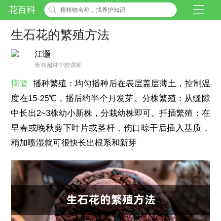
花百科
生石花的繁殖方法
江灏
青岛园林学校讲师
摘要
播种繁殖：均匀播种后在表层盖层薄土，控制温
度在15-25℃，播后约半个月发芽。分株繁殖：从缝隙
中长出2~3株幼小新株，分栽幼株即可。扦插繁殖：在
早春或晚秋剪下叶片或茎杆，伤口晾干后插入基质，
稍加喷湿就可很快长出根系和新芽