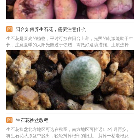
阳台如何养生石花，需要注意什么
生石花是喜光的植物，平时可放在阳台上养，光照的刺激能助于生
长，注意夏季的太阳光照过于强烈，需做好遮荫措施。土质选择中
性的透气营养土，加入一点基肥，养1-2年需换盆。平时生长中少
量给水，水量要控制好。生长中还需施加肥料，选择含有磷、钾元
素的，施肥前要稀释。
生石花换盆教程
生石花换盆北方地区可选在秋季，南方地区可推迟1-2个月再换。
将生石花从原盆中脱出，轻轻抖掉根部的旧土，剪掉干枯老根及烂