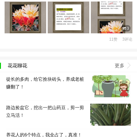
3
11赞 3评论
花花聊花
更多
徒长的多肉，给它拴块砖头，养成老桩
赚翻了！
路边捡盆它，挖出一把山药豆，剪一剪
立马活！
养花人的6个特点，我全占了，真准！