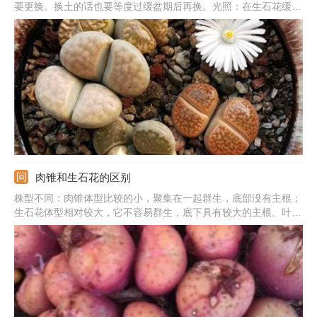
要更换。换土的话也要等度过缓盆期后再换。光照：在生石花缓盆
期间，需要给予一定散射光照，但受光时间不宜过长，并且要避免
强光直射。施肥：先不要对新买的生石花施肥，因为此时施肥很容
易伤害到植株。
肉锥和生石花的区别
株型不同：肉锥体型比较的小，聚集在一起群生，底部没有主根；
生石花体型相对较大，它不容易群生，底下具有较大的主根。叶子
不同：肉锥的叶子形状为球体，或者是圆锥体；生石花的叶子形状
为倒圆锥形。花朵不同：肉锥花朵颜色较多，有白色、粉红、茶色
等；生石花颜色单一，只有白色和黄色两种。