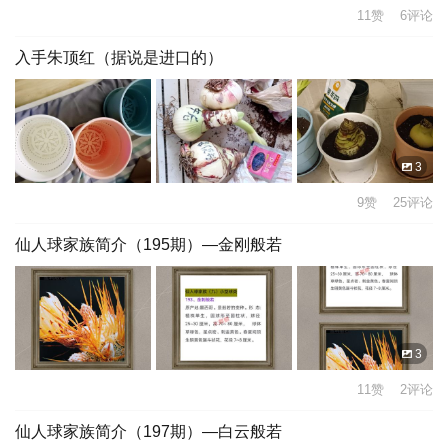
11赞 6评论
入手朱顶红（据说是进口的）
3
9赞 25评论
仙人球家族简介（195期）—金刚般若
3
11赞 2评论
仙人球家族简介（197期）—白云般若