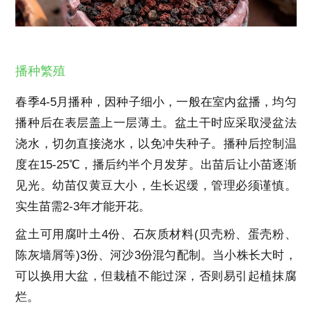
播种繁殖
春季4-5月播种，因种子细小，一般在室内盆播，均匀
播种后在表层盖上一层薄土。盆土干时应采取浸盆法
浇水，切勿直接浇水，以免冲失种子。播种后控制温
度在15-25℃，播后约半个月发芽。出苗后让小苗逐渐
见光。幼苗仅黄豆大小，生长迟缓，管理必须谨慎。
实生苗需2-3年才能开花。
盆土可用腐叶土4份、石灰质材料(贝壳粉、蛋壳粉、
陈灰墙屑等)3份、河沙3份混匀配制。当小株长大时，
可以换用大盆，但栽植不能过深，否则易引起植抹腐
烂。