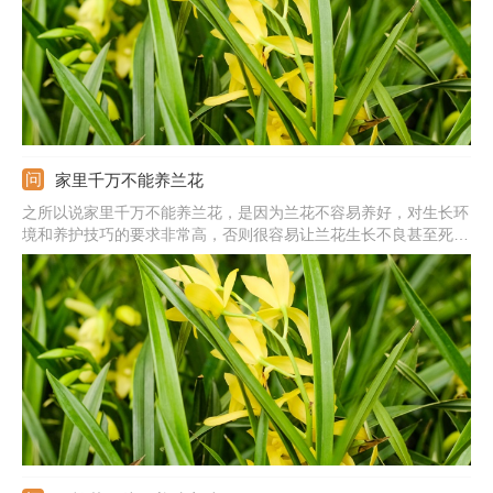
家里千万不能养兰花
之所以说家里千万不能养兰花，是因为兰花不容易养好，对生长环
境和养护技巧的要求非常高，否则很容易让兰花生长不良甚至死
亡。而且一些品种的兰花十分名贵，购买的价格不低，同时使用的
兰花植料、肥料一般都是兰花专用型的，因此新手想要在家里养好
兰花需要购买特殊的园艺资材，让很多人觉得兰花不能养。