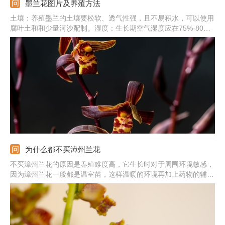
墨兰花图片及养殖方法
土壤：养殖墨兰的土壤要松软、透气性强，且不易积水，可以使用
腐叶土和和少量河沙配制。湿度：生长期空气湿度应在75%-80%
之间，冬季湿度应在50%左右，土壤要保持湿润状，不能有积水。
阳光：它喜欢散光，夏季一定要进行遮光，避免强光晒伤，冬季则
要放到阳光直射的位置。
为什么都不买漳州兰花
不买漳州兰花的原因是养殖难度高，它生长时对于周围环境敏感，
因为漳州兰花一般都是温室苗，这样温暖的环境再加上药物的辅助
生长，购买后植株无法适应自然环境就会死亡。在养殖漳州兰花
时，应选择透气、疏松且肥沃的土壤，它的根系脆弱，土壤中不能
有积水，以免烂根，养殖环境的通风性还要足够好。