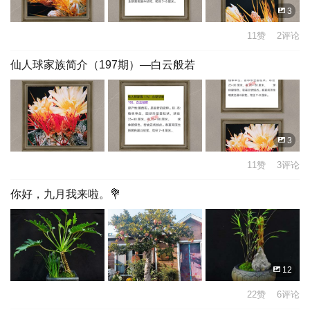
3
11赞 2评论
仙人球家族简介（197期）—白云般若
3
11赞 3评论
你好，九月我来啦。💐
12
22赞 6评论