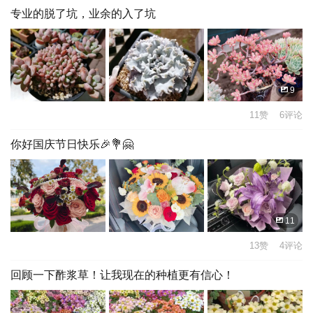
专业的脱了坑，业余的入了坑
9
11赞 6评论
你好国庆节日快乐🎉💐🤗
11
13赞 4评论
回顾一下酢浆草！让我现在的种植更有信心！