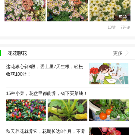
15
13赞 7评论
花花聊花
更多
这花狠心剁8段，丢土里7天生根，轻松
收获100盆！
15种小菜，花盆里都能养，省下买菜钱！
秋天养花就养它，花期长达8个月，不养