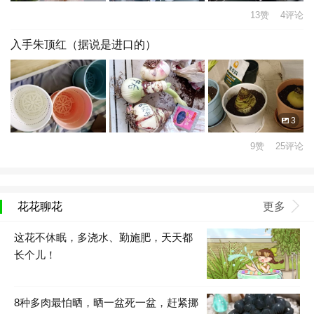
13赞 4评论
入手朱顶红（据说是进口的）
3
9赞 25评论
花花聊花
更多
这花不休眠，多浇水、勤施肥，天天都
长个儿！
8种多肉最怕晒，晒一盆死一盆，赶紧挪