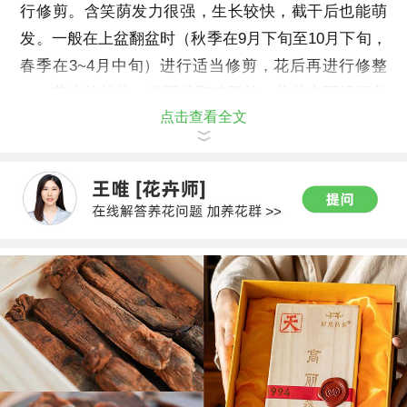
行修剪。含笑荫发力很强，生长较快，截干后也能萌
发。一般在上盆翻盆时（秋季在
9
月下旬至
10
月下旬，
春季在
3
~
4
月中旬）进行适当修剪，花后再进行修整
——剪去徒长枝、病弱枝和畸形枝。此外也可根据盆
点击查看全文
栽要求修剪成各种不同姿态。