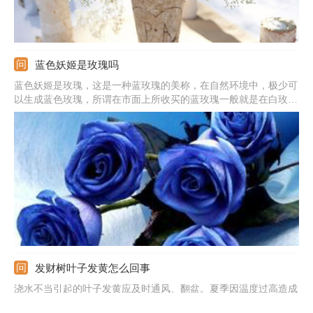
蓝色妖姬是玫瑰吗
蓝色妖姬是玫瑰，这是一种蓝玫瑰的美称，在自然环境中，极少可
以生成蓝色玫瑰，所谓在市面上所收买的蓝玫瑰一般就是在白玫瑰
成长初期，还未长成成熟花朵品种的时候，人工加上不易掉色的蓝
色染色剂染制而成。
发财树叶子发黄怎么回事
浇水不当引起的叶子发黄应及时通风、翻盆。夏季因温度过高造成
发财树黄叶，及时将植株移到阴凉的地方。施肥过多导致发财树根