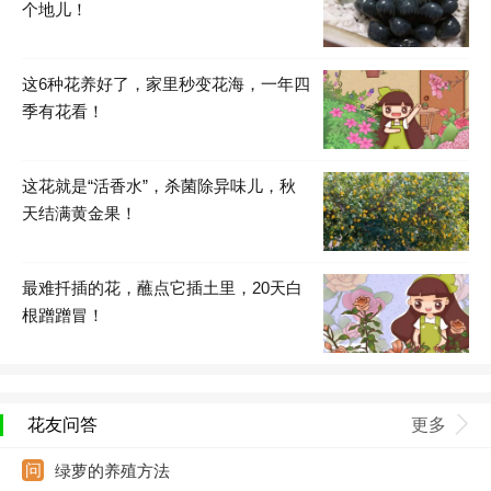
个地儿！
这6种花养好了，家里秒变花海，一年四
季有花看！
这花就是“活香水”，杀菌除异味儿，秋
天结满黄金果！
最难扦插的花，蘸点它插土里，20天白
根蹭蹭冒！
花友问答
更多
绿萝的养殖方法