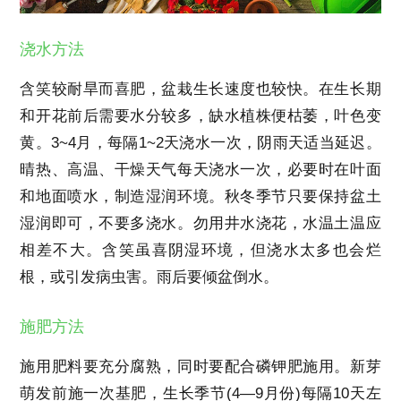
浇水方法
含笑较耐旱而喜肥，盆栽生长速度也较快。在生长期
和开花前后需要水分较多，缺水植株便枯萎，叶色变
黄。3~4月，每隔1~2天浇水一次，阴雨天适当延迟。
晴热、高温、干燥天气每天浇水一次，必要时在叶面
和地面喷水，制造湿润环境。秋冬季节只要保持盆土
湿润即可，不要多浇水。勿用井水浇花，水温土温应
相差不大。含笑虽喜阴湿环境，但浇水太多也会烂
根，或引发病虫害。雨后要倾盆倒水。
施肥方法
施用肥料要充分腐熟，同时要配合磷钾肥施用。新芽
萌发前施一次基肥，生长季节
(4
—
9
月份
)
每隔
10
天左