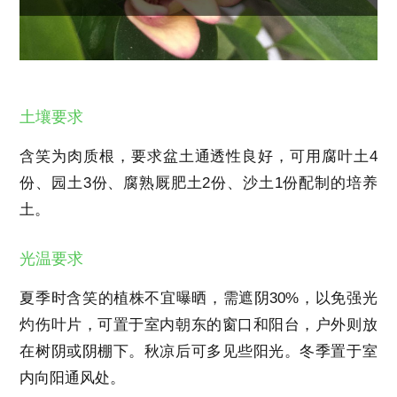
土壤要求
含笑为肉质根，要求盆土通透性良好，可用腐叶土
4
份、园土
3
份、腐熟厩肥土
2
份、沙土
1
份配制的培养
土。
光温要求
夏季时含笑的植株不宜曝晒，需遮阴
30%
，以免强光
灼伤叶片，可置于室内朝东的窗口和阳台，户外则放
在树阴或阴棚下。秋凉后可多见些阳光。冬季置于室
内向阳通风处。