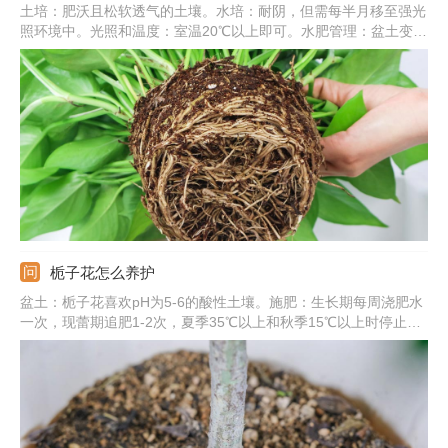
土培：肥沃且松软透气的土壤。水培：耐阴，但需每半月移至强光
照环境中。光照和温度：室温20℃以上即可。水肥管理：盆土变干
需要及时浇水，一次浇透，秋冬减少浇水和施肥。常见病害：炭疽
病、根腐病、叶斑病。
栀子花怎么养护
盆土：栀子花喜欢pH为5-6的酸性土壤。施肥：生长期每周浇肥水
一次，现蕾期追肥1-2次，夏季35℃以上和秋季15℃以上时停止施
肥。浇水：保持盆土湿润，晚上可喷雾将叶片淋湿。光照：要充
足，除七八月份正午外可放在阳光下养护。