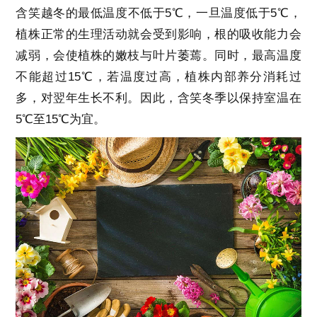
含笑越冬的最低温度不低于
5
℃，一旦温度低于
5
℃，
植株正常的生理活动就会受到影响，根的吸收能力会
减弱，会使植株的嫩枝与叶片萎蔫。同时，最高温度
不能超过
15
℃，若温度过高，植株内部养分消耗过
多，对翌年生长不利。因此，含笑冬季以保持室温在
5
℃至
15
℃为宜。