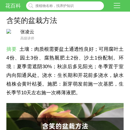
花百科
含笑的盆栽方法
张凌云
高级讲师
摘要
土壤：肉质根需要盆土通透性良好；可用腐叶土
4份、园土3份、腐熟厩肥土2份、沙土1份配制。环
境：夏季需遮阴30%；秋凉后多见阳光；冬季置于室
内向阳通风处。浇水：生长期和开花前多浇水，缺水
植株会黄叶枯萎。施肥：新芽萌发前施一次基肥，生
长季节10天左右施一次稀薄液肥。