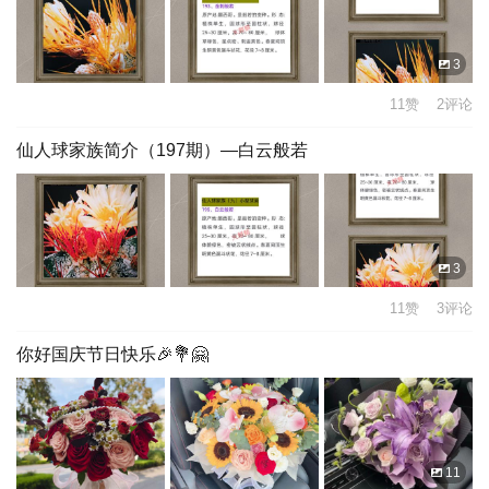
3
11赞 2评论
仙人球家族简介（197期）—白云般若
3
11赞 3评论
你好国庆节日快乐🎉💐🤗
11