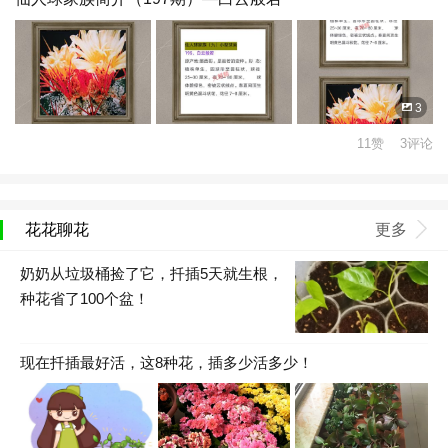
3
11赞 3评论
花花聊花
更多
奶奶从垃圾桶捡了它，扦插5天就生根，
种花省了100个盆！
现在扦插最好活，这8种花，插多少活多少！