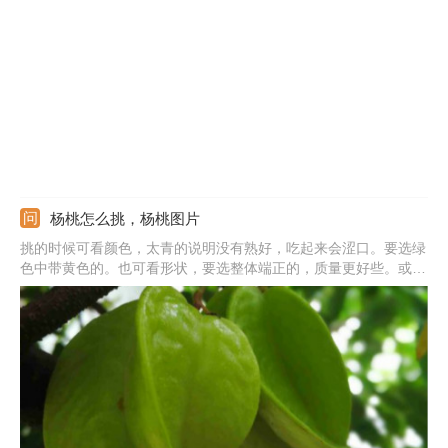
棵的价格在6元左右，美早樱桃苗一棵需要8元左右，俄罗斯8号樱
桃苗的价格在10元上下，黑珍珠樱桃苗也是在10元左右。
杨桃怎么挑，杨桃图片
挑的时候可看颜色，太青的说明没有熟好，吃起来会涩口。要选绿
色中带黄色的。也可看形状，要选整体端正的，质量更好些。或者
看果皮也行，果皮要没有伤痕且有光泽的，光线下会反光的，这样
的比较新鲜。除了观察外，还可摸硬度，掂重量。若是捏起来软的
不要选，且同等大小的要选比较重的，这样的水分更多。