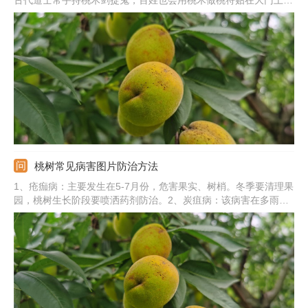
古代道士常手持桃木剑捉鬼，百姓也会用桃木做桃符贴在大门上驱
邪。蟠桃在古代传说中也是健康长寿的象征，适合献给长者表示自
己的祝福。在院里种桃树一般选择春季或者秋季，用扦插的方法将
桃树种在南边向阳的位置即可。
桃树常见病害图片防治方法
1、疮痂病：主要发生在5-7月份，危害果实、树梢。冬季要清理果
园，桃树生长阶段要喷洒药剂防治。2、炭疽病：该病害在多雨季
节易感染，主要危害果实。桃树要及时套袋，发病期间喷洒百菌
清、代森锰锌等药剂。3、流胶病：主要危害树干，要及时喷洒代
森锰锌防治。4、花叶病：一旦发现要及时清理病株，并加强虫害
防治。