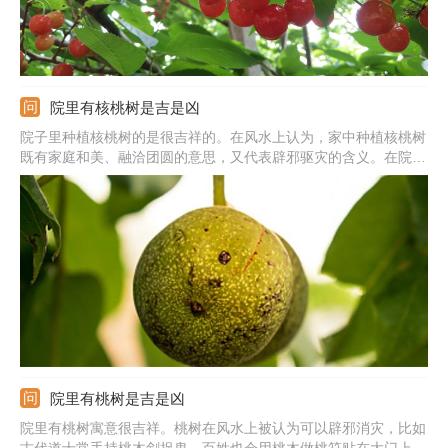
院里有核桃树是吉是凶
院子里种植核桃树的是很吉祥的。在风水上认为，家中种植核桃树
既有家庭和美、融洽团圆的意思，又代表辟邪驱灾的含义。在院子
里种植核桃树最好是选择秋季土地封冻之前和早春核桃树萌芽之
前，而且一定要找一个光照充足无遮挡的位置，结合施肥进行整地
深翻。种植时可以将二年生核桃树幼苗带土团移植到定植穴内。
院里有桃树是吉是凶
院里有桃树寓意很吉祥。桃树在风水上被认为可以辟邪消灾，比如