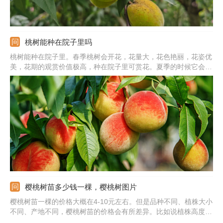
桃树能种在院子里吗
桃树能种在院子里。春季桃树会开花，花量大，花色艳丽，花姿优
美，花期的观赏价值极高，种在院子里可赏花。夏季的时候它会结
果，可吃到可口的桃子。不过老一辈人认为桃树会招来邪气，这属
于迷信说法，没有科学依据。若是想要种在院子里，一定要选光线
好的地方，满足它对光照的需求，这样桃树才会旺盛生长。
樱桃树苗多少钱一棵，樱桃树图片
樱桃树苗一棵的价格大概在4-10元左右。但是品种不同、植株大小
不同、产地不同，樱桃树苗的价格会有所差异。比如说植株高度在
100cm左右，普通的樱桃树苗一棵的价格约为4元，矮化樱桃苗一