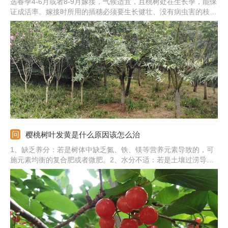
选春季4-6月或者8-9月嫁接，气候适宜，且桃树处在生长季，能保
证成活率。嫁接时所用的插穗必须要生长健壮、没有病虫害的枝
条，砧木选亲和力强的，嫁接后伤口愈合的更快。先在砧木上切个
小口，大概3-5厘米长，将接穗插穗，然后用绳子或塑料膜固定
住，提供阴凉、通风好、干燥的环境即可。
樱桃树叶发黄是什么原因该怎么治
1、缺乏养分：若是树体中缺乏氮、铁、镁等营养元素导致的，可
施元素均衡的复合肥或者微肥。2、水分不适：若是土壤过涝导致
的，要及时排水通风，若是土壤过旱导致的，必须及时浇水。3、
感染病虫害：若是感染了病虫害导致的，需要及时清除病枝，并轮
流喷洒2-3种药剂。4、若是肥害引起的，要冲水稀释并改善施肥方
法。