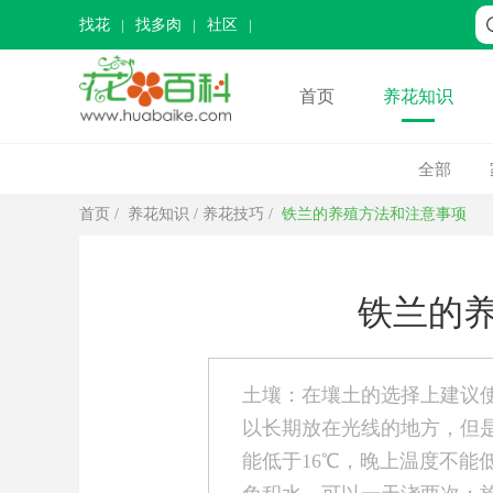
找花
找多肉
社区
首页
养花知识
全部
首页
/
养花知识
/
养花技巧
/
铁兰的养殖方法和注意事项
铁兰的
土壤：在壤土的选择上建议
以长期放在光线的地方，但
能低于16℃，晚上温度不能