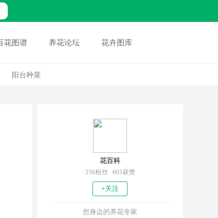
百花图谱
养花论坛
花卉图库
阳台种菜
花百科
256粉丝 605获赞
+关注
您身边的养花专家