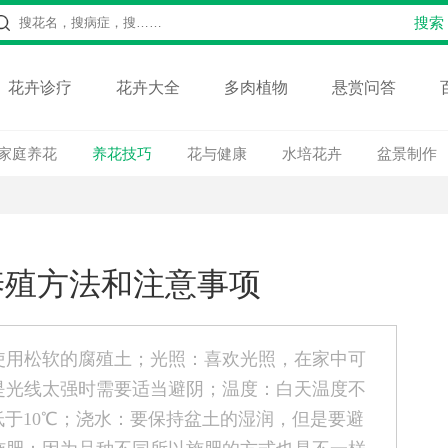
花卉诊疗
花卉大全
多肉植物
悬赏问答
家庭养花
养花技巧
花与健康
水培花卉
盆景制作
养殖方法和注意事项
使用松软的腐殖土；光照：喜欢光照，在家中可
是光线太强时需要适当避阴；温度：白天温度不
低于10℃；浇水：要保持盆土的湿润，但是要避