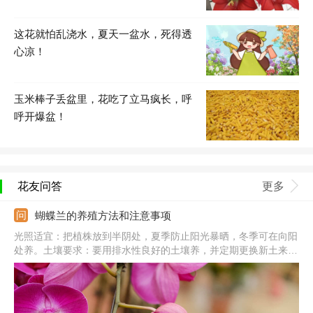
这花就怕乱浇水，夏天一盆水，死得透
心凉！
玉米棒子丢盆里，花吃了立马疯长，呼
呼开爆盆！
花友问答
更多
蝴蝶兰的养殖方法和注意事项
光照适宜：把植株放到半阴处，夏季防止阳光暴晒，冬季可在向阳
处养。土壤要求：要用排水性良好的土壤养，并定期更换新土来维
持透气性。水肥合理：春夏两季每天浇水，保持盆土湿润，生长旺
季每周施肥一次。注意事项：在开花前要控制氮肥施加量，适当增
加磷钾促进其开花。