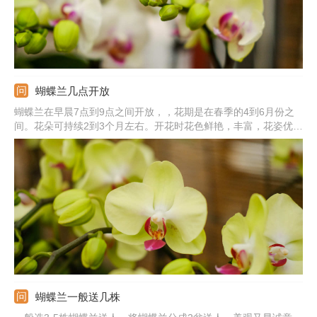
蝴蝶兰几点开放
蝴蝶兰在早晨7点到9点之间开放，，花期是在春季的4到6月份之
间。花朵可持续2到3个月左右。开花时花色鲜艳，丰富，花姿优
美，就像飞舞的蝴蝶一样，观赏价值极高。常见的花色有白色的、
红色的、紫色的、粉红色，很多品种还带有斑点。想要它更好的开
花要注意平时的养护，提供适宜的环境才行。
蝴蝶兰一般送几株