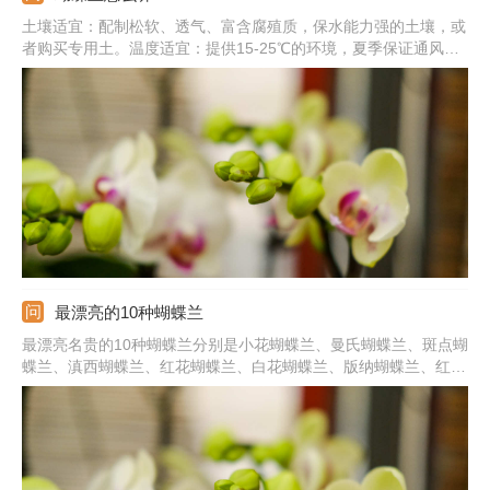
土壤适宜：配制松软、透气、富含腐殖质，保水能力强的土壤，或
者购买专用土。温度适宜：提供15-25℃的环境，夏季保证通风良
好，冬季需放在室内。肥水充足：它喜湿润环境，见干就需及时浇
水，还需喷洒水。此外，生长季还要勤施肥液，确保营养足。光照
充足：平时需放在光线明亮处，多晒散光，缺光会影响开花。
最漂亮的10种蝴蝶兰
最漂亮名贵的10种蝴蝶兰分别是小花蝴蝶兰、曼氏蝴蝶兰、斑点蝴
蝶兰、滇西蝴蝶兰、红花蝴蝶兰、白花蝴蝶兰、版纳蝴蝶兰、红心
蝴蝶兰、菲律宾蝴蝶兰、阿福德蝴蝶兰等。每个品种都极具观赏价
值，尤其在开花阶段。想要它们旺盛生长，更好的开花最好提供温
暖、通风好且光照足的环境，加强养护管理。