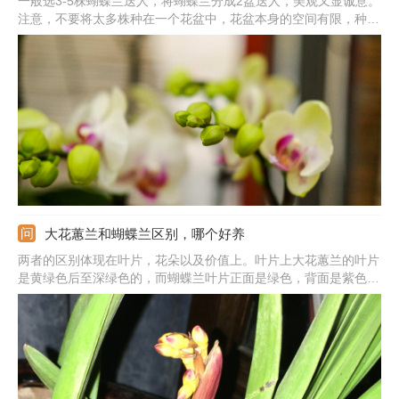
一般选3-5株蝴蝶兰送人，将蝴蝶兰分成2盆送人，美观又显诚意。
注意，不要将太多株种在一个花盆中，花盆本身的空间有限，种植
太密会导致株型拥挤，不利于光照和通风，会影响到正常生长。蝴
蝶兰的花语是幸福向你飞来，将美丽的花卉送人，能给人带去美好
的祝福，祝愿对方往后的生活更好。
大花蕙兰和蝴蝶兰区别，哪个好养
两者的区别体现在叶片，花朵以及价值上。叶片上大花蕙兰的叶片
是黄绿色后至深绿色的，而蝴蝶兰叶片正面是绿色，背面是紫色
的。花朵上大花蕙兰花序较长，花色也很多。而蝴蝶兰花朵生长在
集中的，形似蝴蝶。此外，价值上看大花蕙兰更适合养护在阳台，
窗台以及花架上。蝴蝶兰花色朵，多是用来进行杂交。