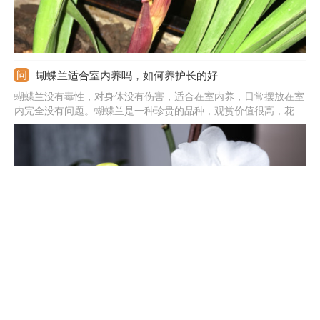
蝴蝶兰适合室内养吗，如何养护长的好
蝴蝶兰没有毒性，对身体没有伤害，适合在室内养，日常摆放在室
内完全没有问题。蝴蝶兰是一种珍贵的品种，观赏价值很高，花朵
颜色艳丽，形态酷似飞舞的蝴蝶，能装点家居环境。并且蝴蝶兰白
天在有阳光的情况下，可以吸收阳光合成养分，释放出氧气，改善
空气质量，对身体有利。
蝴蝶兰茎变黄什么原因，茎腐烂怎么治
蝴蝶兰茎变黄通常是四种原因导致的。一是浇水不当，浇的太过频
繁，会积水，根系容易烂掉，茎就会发黄。二是感染了病菌，要尽