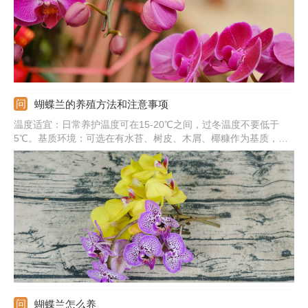
蝴蝶兰的养殖方法和注意事项
温度适宜：日常养护温度可在15-20℃之间，过冬温度不要低于
5℃。基质环境：可选在有水苔、树皮、木屑、椰糠作为基质，并
每隔1-2年换一次。修剪造型：花期可用铁丝和木架支撑植株，并
在花败后及时将花梗剪掉。注意事项：夏季高于30℃要注意降温，
开花期间应保证充足的光照。
蝴蝶兰怎么养