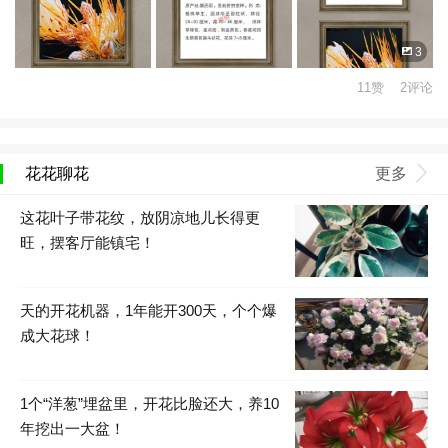
3
11赞 2评论
花花聊花
更多
这花叶子带花纹，放阴凉地儿长得更
旺，摆客厅能镇宅！
天的开花机器，1年能开300天，个个爆
成大花球！
1个“洋葱”埋盆里，开花比脸还大，养10
年挖出一大盆！