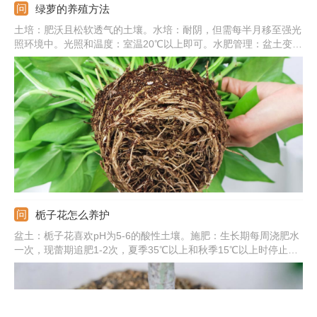
绿萝的养殖方法
土培：肥沃且松软透气的土壤。水培：耐阴，但需每半月移至强光
照环境中。光照和温度：室温20℃以上即可。水肥管理：盆土变干
需要及时浇水，一次浇透，秋冬减少浇水和施肥。常见病害：炭疽
病、根腐病、叶斑病。
栀子花怎么养护
盆土：栀子花喜欢pH为5-6的酸性土壤。施肥：生长期每周浇肥水
一次，现蕾期追肥1-2次，夏季35℃以上和秋季15℃以上时停止施
肥。浇水：保持盆土湿润，晚上可喷雾将叶片淋湿。光照：要充
足，除七八月份正午外可放在阳光下养护。