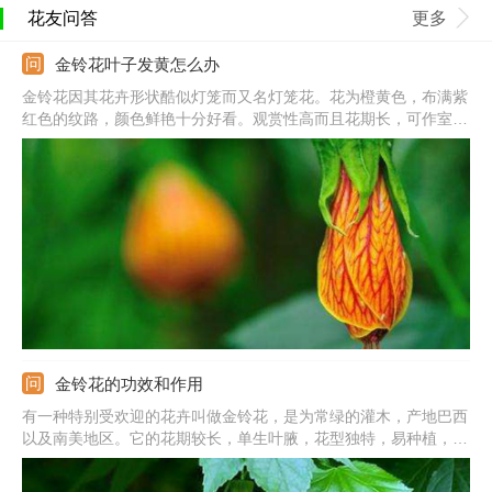
花友问答
更多
金铃花叶子发黄怎么办
金铃花因其花卉形状酷似灯笼而又名灯笼花。花为橙黄色，布满紫
红色的纹路，颜色鲜艳十分好看。观赏性高而且花期长，可作室内
盆栽也可当园林绿植，生命力强易栽培。可要是在养殖过程中出现
叶子发黄的情况该怎么办呢？我们从了解它的生长特性开始探讨。
金铃花的功效和作用
有一种特别受欢迎的花卉叫做金铃花，是为常绿的灌木，产地巴西
以及南美地区。它的花期较长，单生叶腋，花型独特，易种植，是
入门种植花卉的很好的选择。花形十分讨喜很像灯笼，颜色也十分
明亮，仔细观察会发现它的花朵上布满紫红色脉络，花柱垂吊着花