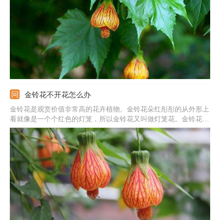
蕊，像整排而向的铃铛，故而金铃花此名分外贴切。
金铃花不开花怎么办
金铃花是观赏价值非常高的花卉植物。金铃花朵红彤彤的从外形上
看就像是一个个红色的灯笼，所以金铃花又叫做灯笼花。金铃花的
叶片常年是绿色，也可以像爬藤类植物一样悬空养殖，开花时由于
花朵下坠特别像一个个悬挂着的金红色的小铃铛，特别漂亮。它的
种植率非常广泛，是一种很好养的绿色植物。也有极少部分的金铃
花长时间的不开花，不开花的情况下我们应该怎么办呢?