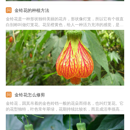
金铃花的种植方法
金铃花是一种形状独特美丽的花卉，形状像灯笼，所以它有个很直
白别称叫做灯笼花。花呈橙黄色，给人一种活力充沛的感觉，是很
明亮鲜艳的花卉，使人眼前一亮。金铃花很漂亮，花期也很长，所
以观赏起来方便又养眼。那么我们应该如何来种植这一种这么可爱
的花卉呢？
金铃花怎么修剪
金铃花，因其吊着的金色铃铛一般的花朵而得名，也叫灯笼花。它
的花型独特，叶色常年翠绿，花期持续比较长，而且成活率很高，
因此深受花友们的青睐。相信很多朋友都有这样的疑问：金铃花可
以修剪吗？修剪的时候需要注意哪些方面呢？下面，让我们一起学
习一下吧。