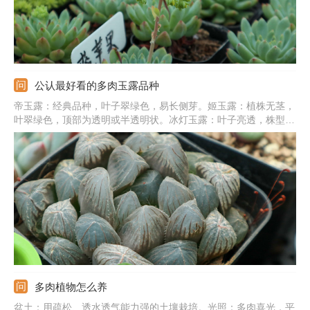
公认最好看的多肉玉露品种
帝玉露：经典品种，叶子翠绿色，易长侧芽。姬玉露：植株无茎，
叶翠绿色，顶部为透明或半透明状。冰灯玉露：叶子亮透，株型
大，生长紧凑，叶片饱满肥厚。宫灯玉露：顶部有细绒毛，叶片深
绿色，顶部有纹路。霓虹灯玉露：叶片为三角形，顶端有窗，大且
亮，绿色，光照充足为紫黑色。
多肉植物怎么养
盆土：用疏松、透水透气能力强的土壤栽培。光照：多肉喜光，平