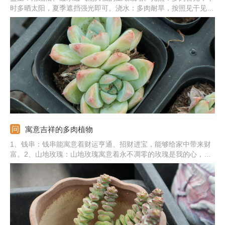
时多晒太阳，夏季遮挡强光即可。浇水：多肉耐旱，按照见干见湿
法浇水最好，夏冬季严格控水。温度：主要控制夏季和冬季的温
度，夏季加强通风，冬季搬到温暖处。施肥：春秋季最好每个月追
肥一次，选稀释的肥液，营养足长势更旺盛。
寓意吉祥的多肉植物
1、钱串：钱串能寓意着财运亨通、招财进宝，能够给家中带来财
富。2、山地玫瑰：山地玫瑰寓意着永不凋零的玫瑰是我的心，能
象征爱情。3、佛珠：佛珠能寓意着吉祥、如意，给人们带来好运
气。4、熊童子：熊童子的寓意是玲珑优雅，也有较好的观赏性。
5、其他植物：还有爱之蔓、心叶球兰、玉露、火祭、吸财树、红
宝石等。