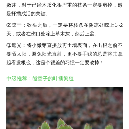
嫩芽，对于已经木质化很严重的枝条一定要剪掉，嫩
是扦插成活的关键。
②晾干：砍头之后，一定要将枝条在阴凉处晾上1~2
天，或者在伤口处涂上草木灰，然后上盆。
③遮光：将小嫩芽直接放再土壤表面，在出根之前不
要晒太阳，避免阳光直射，更不要手贱的总是将其拿
起看发根么，这是个很差的习惯一定要改掉！
中级推荐：熊童子的叶插繁殖