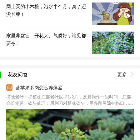
网上买的小木桩，泡水半个月，臭了还
没长芽！
家里养盆它，开花大、气质好，谁见都
要夸！
花友问答
更多
蓝苹果多肉怎么养爆盆
摘除老叶：把植株底部老叶拔掉1-2片，反复操作一段时间，底部
会长侧芽。砍头处理：用利刀对植株砍头，用多菌灵涂抹伤口，并
在阴凉通风处养。光照充足：把它放到向阳处，每天见光不少于5
个小时，夏季要避免暴晒。合理浇水：生长期保持土壤湿润，大型
植株可适当控水，保证良好的通风性。