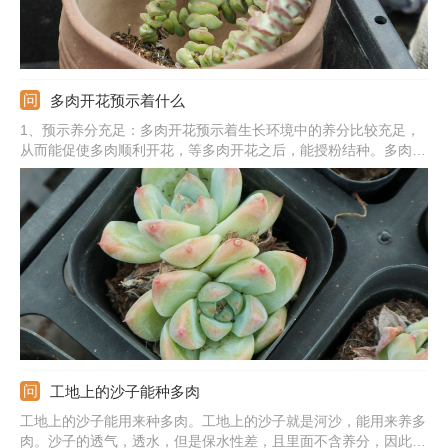
多肉开花预示着什么
1、预示养分充足：多肉开花预示着生长环境中的养分比较充足，
从而能促使多肉顺利开花，等多肉开花之后，能授粉结种。多肉的
种类很多，对于某一些多肉来说，开花预示着死亡，之后会逐渐衰
败，走向死亡。2、预示的精神：多肉开花能预示着一种好运和积
极向上的态度，也寓意着身体健康，生活顺利，还寓意着顽强的意
志力。
工地上的沙子能种多肉
工地上的沙子能用来种多肉。工地上的沙子就是河沙，能用来养多
肉。沙子的透气，透水，但是保水性差，且里面不含养分，因此不