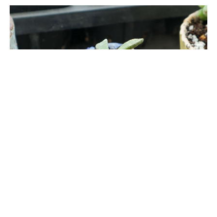
可用纯沙子。可在沙子中掺杂泥炭土、颗粒土，泥炭土中富含营
养，沙子和颗粒土可提高土壤的透气透水能力，从而可促使多肉植
物旺盛生长。
十大最漂亮的多肉植物
1、橙梦露：橙梦露外表可爱，叶子肥厚，叶色呈好看的橙色。2、
白姬莲：白姬莲出状态时叶尖处呈红色，叶子紧密排列。3、仙女
杯：仙女杯的叶片是白色，叶尖是有一定弧形的。4、红宝石：红
宝石叶色好看，外表通红，叶子排列呈莲花座。5、其他：还有碧
光环、静夜、蓝苹果、爱斯诺、唐印、奶酪。