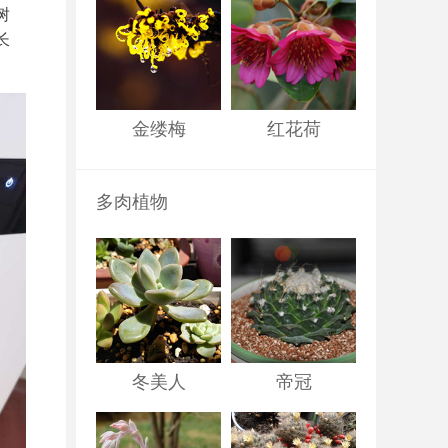
树
长
金缕梅
红花荷
多肉植物
冬美人
帝冠