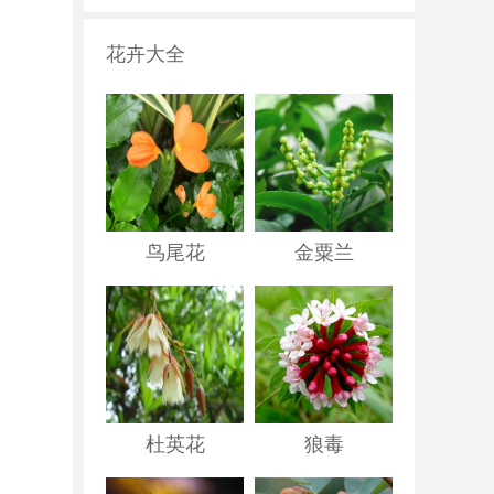
花卉大全
鸟尾花
金粟兰
杜英花
狼毒