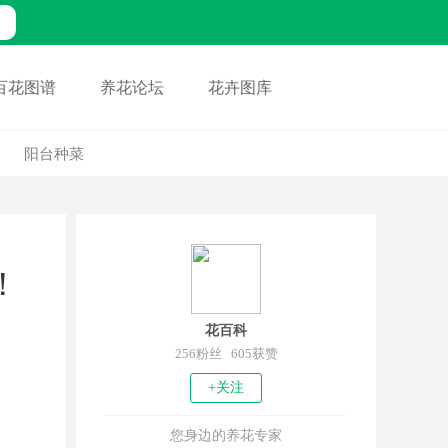
百花图谱
养花论坛
花卉图库
阳台种菜
！
花百科
256粉丝 605获赞
+关注
您身边的养花专家