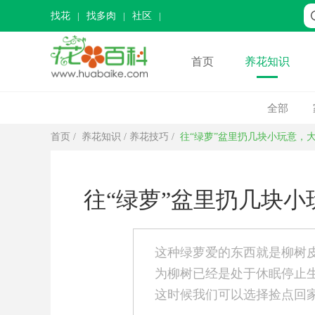
找花
找多肉
社区
首页
养花知识
全部
首页
/
养花知识
/
养花技巧
/
往“绿萝”盆里扔几块小玩意，
往“绿萝”盆里扔几块
这种绿萝爱的东西就是柳树
为柳树已经是处于休眠停止
这时候我们可以选择捡点回