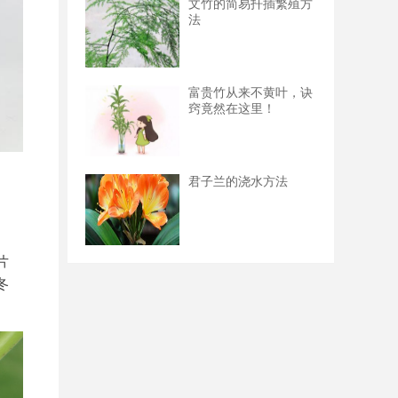
文竹的简易扦插繁殖方
法
富贵竹从来不黄叶，诀
窍竟然在这里！
君子兰的浇水方法
片
冬