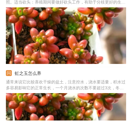
照。适当砍头：养殖期间要做好砍头工作，有助于分枝更好的生
长。适量给水：建议每个礼拜浇一次水，保持土壤中有足够的水
分。更换盆土：要为它换上适宜的土壤，避免用粘重性强的土。
虹之玉怎么养
通常来说它比较喜欢干燥的盆土，注意控水，浇水要适量，积水过
多容易影响它的正常生长，一个月浇水的次数不要超过3次，冬天
更要减少或者不浇水。在入秋后可以施加肥水一次，冬天不用施
肥。适宜它的温度在10-28度，通常它喜欢阳光比较好的环境生
长。