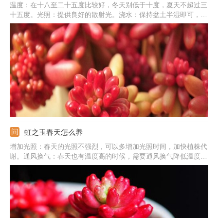
温度：在十八至二十五度比较好，冬天别低于十度，夏天不超过三
十五度。光照：提供良好的散射光。浇水：保持盆土半湿即可，切
勿积水。土壤：营养、透气性和排水性都有要求。繁殖：主要用扦
插法。换盆：最好一年一次，其间还可松土。
虹之玉春天怎么养
增加光照：春天的光照不强烈，可以多增加光照时间，加快植株代
谢。通风换气：春天也有温度高的时候，需要通风换气降低温度，
有利于植株呼吸。打顶修剪：如果植株徒长，需要进行打顶处理。
增加养分：要施加一些稀释后的肥料，可用洗米水代替。