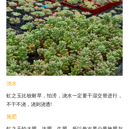
浇水
虹之玉比较耐旱，怕涝，浇水一定要干湿交替进行，
不干不浇，浇则浇透!
施肥
虹之玉怕大肥、浓肥、生肥，所以每次要少量施肥与