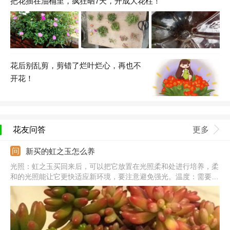
把花插在油桶里，疯狂晒7天，开成大花柱！
花后别乱剪，剪错了烂叶烂心，再也不
开花！
花友问答
更多
新买的虹之玉怎么养
光照：虹之玉买回来后，可以把它放置在光照柔和处进行培养，柔
和的光照能让它更快适应新环境，要注意避免强光。温度：需要调
控养殖环境周围的温度，最好能够调控在10~28度之间。浇水：虹
之玉新买回家后，要等土壤干燥后再浇水，同时控制浇水量，不要
积水，以免涝根。施肥：对肥料的需求性不高，在没适应新环境前
不需要进行施肥。