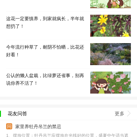
这花一定要慎养，到家就疯长，半年就
想扔了！
今年流行种草了，耐阴不怕晒，比花还
好看！
公认的懒人盆栽，比绿萝还省事，别再
说你养不活了！
花友问答
更多
家里养牡丹吊兰的禁忌
1、摆放位置：牡丹吊兰应摆放在光线好的位置，盛夏中午适当遮