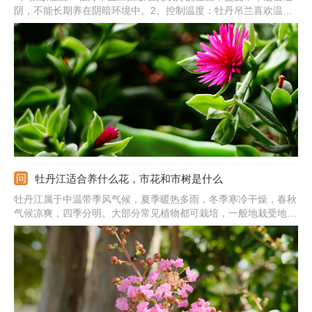
阴，不能长期养在阴暗环境中。2、控制温度：牡丹吊兰喜欢温
暖，夏季需及时降温，移到阴凉通风处，冬季天气转凉后，需及时
移到室内保暖。3、水分管理：牡丹吊兰要及时浇水，避免积水，9
月份后减少浇水。4、养分管理：生长季节每半个月左右施加一次
饼肥水。
牡丹江适合养什么花，市花和市树是什么
牡丹江属于中温带季风气候，夏季暖热多雨，冬季寒冷干燥，春秋
气候凉爽，四季分明。大部分常见植物都可栽培，一般地栽受地域
影响严重，可栽培凌霄花、绣线菊、连翘、迎春花、紫叶李、毛樱
桃、锦带花、玉簪、牡丹、月季、芍药、萱草、虞美人、金鸡菊、
山茶、黄刺玫、腊梅、珍珠梅、梅花、白丁香、紫丁香、暴马丁香
等。