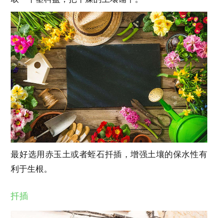
最好选用赤玉土或者蛭石扦插，增强土壤的保水性有
利于生根。
扦插