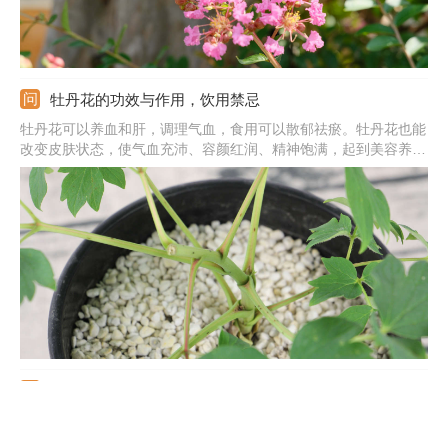
牡丹花的功效与作用，饮用禁忌
牡丹花可以养血和肝，调理气血，食用可以散郁祛瘀。牡丹花也能
改变皮肤状态，使气血充沛、容颜红润、精神饱满，起到美容养颜
的作用。牡丹花也能镇痛，减轻月经疼痛、顺畅血液，含有微量铁
元素能减轻贫血。它也能起到清热解毒的作用，清除人体内的热
毒。还能降低血压，加快血液流动。
洛阳牡丹花什么时候开
洛阳的牡丹大约在每年的4-5月份开放，不同品种的开花时间有早
有晚。4月10日到4月20日是盛花期，也是观赏最佳的时期，花朵