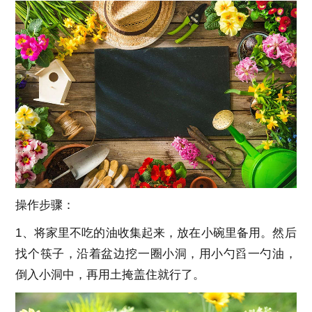
操作步骤：
1、将家里不吃的油收集起来，放在小碗里备用。然后
找个筷子，沿着盆边挖一圈小洞，用小勺舀一勺油，
倒入小洞中，再用土掩盖住就行了。