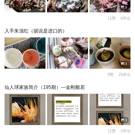
9
11赞 6评论
入手朱顶红（据说是进口的）
3
9赞 25评论
仙人球家族简介（195期）—金刚般若
3
11赞 2评论