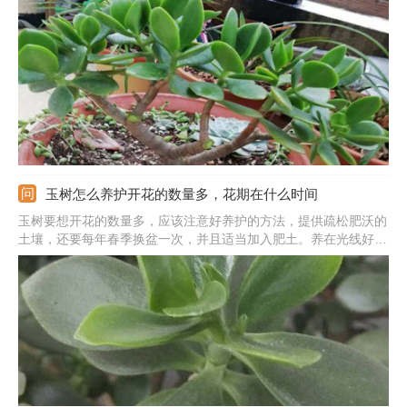
种情况不需要多做干涉，再养几年才可能会开花。还可能是浇水太
多的原因，根据生长来浇水，千万控制好水量。
玉树怎么养护开花的数量多，花期在什么时间
玉树要想开花的数量多，应该注意好养护的方法，提供疏松肥沃的
土壤，还要每年春季换盆一次，并且适当加入肥土。养在光线好的
地方，保证好充足的阳光，才能积攒下足够养分。保证好充足的水
肥，平时等到盆土干透后浇透，上盆栽种前施足底肥，后期及时的
追肥。还需要注意适当修剪，减少养分的消耗。