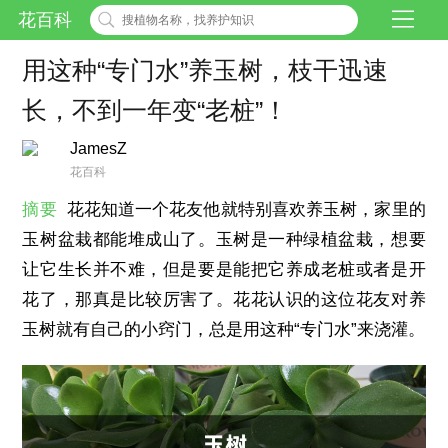
花百科
用这种“专门水”养玉树，枝干迅速
长，不到一年变“老桩”！
JamesZ
花百科
摘要
花花知道一个花友他就特别喜欢养玉树，家里的
玉树盆栽都能堆成山了。玉树是一种绿植盆栽，想要
让它生长并不难，但是要是能把它养成老桩或者是开
花了，那真是比较厉害了。花花认识的这位花友对养
玉树就有自己的小窍门，总是用这种“专门水”来浇灌。