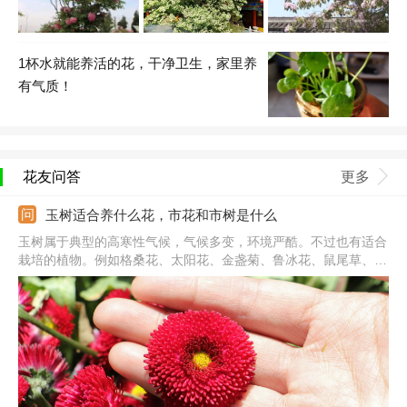
1杯水就能养活的花，干净卫生，家里养
有气质！
花友问答
更多
玉树适合养什么花，市花和市树是什么
玉树属于典型的高寒性气候，气候多变，环境严酷。不过也有适合
栽培的植物。例如格桑花、太阳花、金盏菊、鲁冰花、鼠尾草、波
斯菊、鸡冠花、百日草、非洲菊、牵牛花、美人蕉、大丽花、柳穿
鱼、金鸡菊、大滨菊、蛇鞭菊、蜀葵、丁香、刺玫、木槿、菊花、
雏菊、石竹、射干、龙瓜槐、玉簪、榆叶梅等。