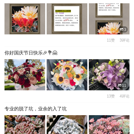
3
11赞 3评论
你好国庆节日快乐🎉💐🤗
11
13赞 4评论
专业的脱了坑，业余的入了坑