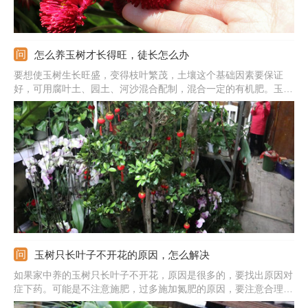
怎么养玉树才长得旺，徒长怎么办
要想使玉树生长旺盛，变得枝叶繁茂，土壤这个基础因素要保证
好，可用腐叶土、园土、河沙混合配制，混合一定的有机肥。玉树
很喜光，应该养在阳光良好的地方，合理见光才能通过光合作用合
成养分。给予适宜的温度，尽量保持在20-30摄氏度左右。后期还
需及时的追肥，可在生长期每隔10-15天施次稀释的饼肥水。
玉树只长叶子不开花的原因，怎么解决
如果家中养的玉树只长叶子不开花，原因是很多的，要找出原因对
症下药。可能是不注意施肥，过多施加氮肥的原因，要注意合理施
肥，开花期之前要施加磷钾肥为主。也可能是生长的年限不够，这