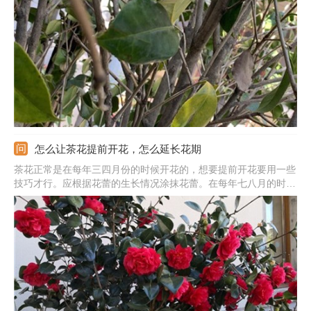
的，因此得合理调节肥料的浓度，稀释过后再施加。
怎么让茶花提前开花，怎么延长花期
茶花正常是在每年三四月份的时候开花的，想要提前开花要用一些
技巧才行。应根据花蕾的生长情况涂抹花蕾。在每年七八月的时候
可用毛笔蘸取赤霉素涂在花蕾上，每三天一次，肥水要正常管理，
这样处理就能促使它在十一的时候开花。另外，想要花期延长，还
要适量浇水，多晒太阳且保证有充足的肥水才行。