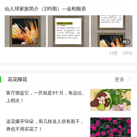
仙人球家族简介（195期）—金刚般若
3
11赞 2评论
花花聊花
更多
客厅摆盆它，一开就是3个月，有品位、
上档次！
这花爆开50朵，剪几枝送人倍有面子，
再也不用买花了！