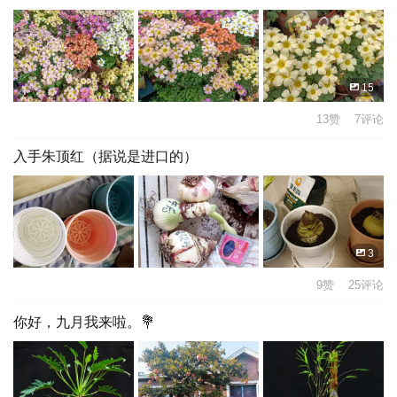
15
13赞 7评论
入手朱顶红（据说是进口的）
3
9赞 25评论
你好，九月我来啦。💐