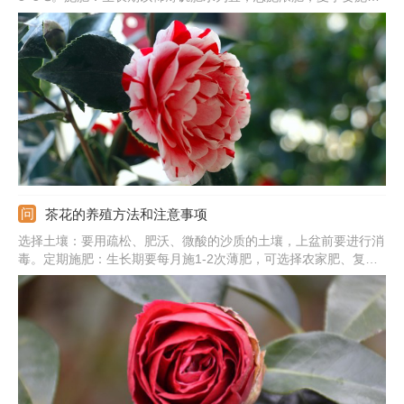
磷钾肥。浇水：要浇透水，土壤应维持湿润状，夏季勤浇水，并多
给植株喷水。修剪：剪掉病弱枝、密枝、干枯枝等，并养殖1-2年
更换一次盆土。
茶花的养殖方法和注意事项
选择土壤：要用疏松、肥沃、微酸的沙质的土壤，上盆前要进行消
毒。定期施肥：生长期要每月施1-2次薄肥，可选择农家肥、复合
肥、腐熟的饼肥。光照充足：把它放到向阳的位置，充分的见光，
不要在阴处养。注意事项：温度要在18-25℃之间，夏季温度尽量
不要超过30℃。