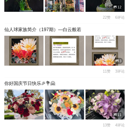
12
22赞 6评论
仙人球家族简介（197期）—白云般若
3
11赞 3评论
你好国庆节日快乐🎉💐🤗
11
13赞 4评论