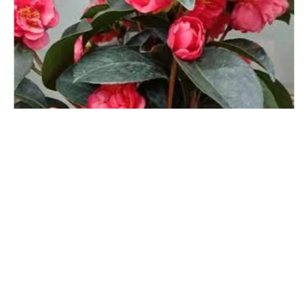
外，还要疏剪花芽，一个花枝留一个花芽就行。
怎么让茶花叶子变油亮，可以喷啤酒吗
想让茶花的叶子变得更油亮要经常擦拭，这样可去除叶片上的灰
尘，还可促使叶色更油亮。养护时应放在采光处，让它多晒太阳，
光照足可促进自身生长，还可促进光合作用，改变叶片的光泽度。
另外，生长旺季要勤施肥，定期添加肥料，养分足长势自然会变得
旺盛，叶色更绿。