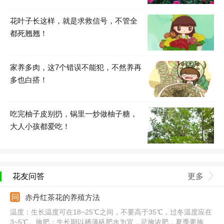
花叶子长这样，就是求救信号，不管全
都死翘翘！
家养多肉，这7个错误不能犯，不然养再
多也白搭！
吃完柚子皮别扔，锅里一炒做柚子糖，
大人小孩都爱吃！
花友问答
更多
赤丹红茶花的养殖方法
温度：生长温度可在18~25℃之间，不要高于35℃，过冬温度应在
3~5℃。施肥：生长期以稀薄矾肥水为宜，忌施浓肥，夏季要施加